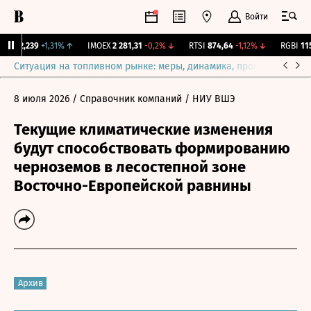
Войти
ж.
12,239
+1,31%
↑
IMOEX
2 281,31
-0,2%
↓
RTSI
874,64
-1,12%
↓
RGBI
115,
Ситуация на топливном рынке: меры, динамика, прогнозы
Выб
8 июля 2026
/ Справочник компаний
/ НИУ ВШЭ
Текущие климатические изменения
будут способствовать формированию
черноземов в лесостепной зоне
Восточно-Европейской равнины
Архив