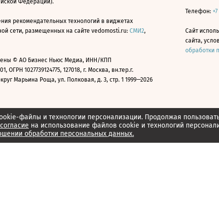
ийской Федерации).
Телефон:
+7
ния рекомендательных технологий в виджетах
й сети, размещенных на сайте vedomosti.ru:
СМИ2
,
Сайт испол
сайта, усл
обработки 
ены © АО Бизнес Ньюс Медиа, ИНН/КПП
01, ОГРН 1027739124775, 127018, г. Москва, вн.тер.г.
уг Марьина Роща, ул. Полковая, д. 3, стр. 1 1999—2026
ookie-файлы и технологии персонализации. Продолжая пользоват
согласие
на использование файлов cookie и технологий персонал
ошении обработки персональных данных.