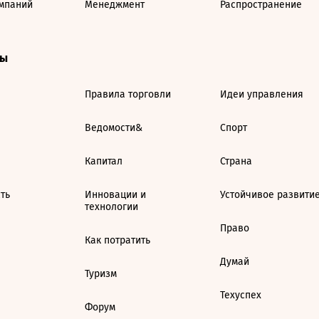
мпаний
Менеджмент
Распространение
ты
Правила торговли
Идеи управления
Ведомости&
Спорт
Капитал
Страна
ть
Инновации и
Устойчивое развити
технологии
Право
Как потратить
Думай
Туризм
Техуспех
Форум