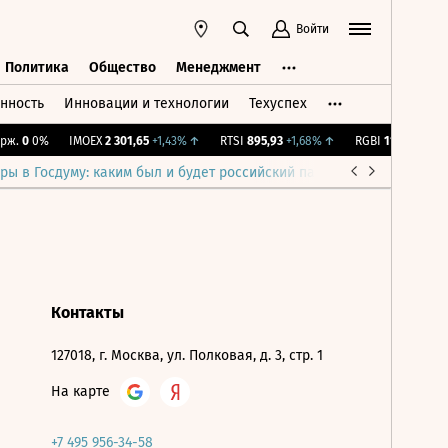
Войти
Политика
Общество
Менеджмент
нность
Инновации и технологии
Техуспех
ть
Политика
Общество
Менеджмент
ж.
0
0%
IMOEX
2 301,65
+1,43%
↑
RTSI
895,93
+1,68%
↑
RGBI
115,36
+0,19
ры в Госдуму: каким был и будет российский парламент
Война н
Контакты
127018, г. Москва, ул. Полковая, д. 3, стр. 1
На карте
+7 495 956-34-58