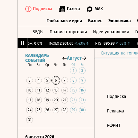
Подписка
Газета
MAX
Глобальные идеи
Бизнес
Экономика
ВЕДЫ
Правила торговли
Идеи управления
Г
Глобальные идеи
Бизнес
Экономик
6%
↑
CNY Бирж.
0
0%
IMOEX
2 301,65
+1,43%
↑
RTSI
895,93
+1,68%
↑
R
Ситуация на топл
КАЛЕНДАРЬ
Август
СОБЫТИЙ
Пн
Вт
Ср
Чт
Пт
Сб
Вс
1
2
3
4
5
6
7
8
9
10
11
12
13
14
15
16
Подписка
17
18
19
20
21
22
23
24
25
26
27
28
29
30
Реклама
31
РФРИТ
6 августа 2026