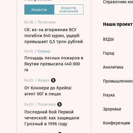
Справочник ко
Новости
Новости
компаний
04:38
/ Политика
Наши проек
СК: из-за вторжения ВСУ
погибли 640 курян, ущерб
ВЕДЫ
превышает 0,5 трлн рублей
04:23
/
Страна
Город
Площадь лесных пожаров в
Якутии превысила 440 000
Аналитика
га
04:03
/ Медиа
Промышленнос
От Коннери до Крейга:
агент 007 в лицах
Наука
04:03
/ Политика
Здоровье
Последний бой Первой
чеченской: как защищали
Конференции
Грозный в 1996 году