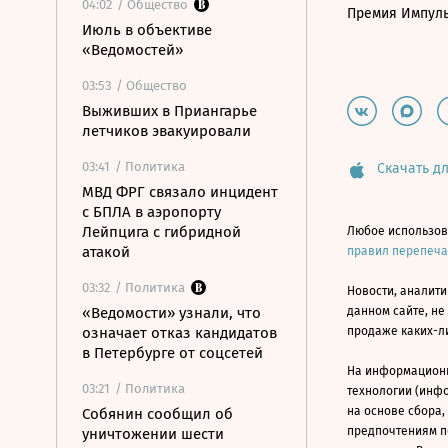
04:02
/ Общество
Премия Импул
Июль в объективе
«Ведомостей»
03:53
/ Общество
Выживших в Приангарье
летчиков эвакуировали
03:41
/ Политика
Скачать дл
МВД ФРГ связало инцидент
с БПЛА в аэропорту
Лейпцига с гибридной
Любое использов
атакой
правил перепеч
03:32
/ Политика
Новости, аналити
«Ведомости» узнали, что
данном сайте, не
означает отказ кандидатов
продаже каких-л
в Петербурге от соцсетей
На информацион
03:21
/ Политика
технологии (инф
на основе сбора,
Собянин сообщил об
предпочтениям п
уничтожении шести