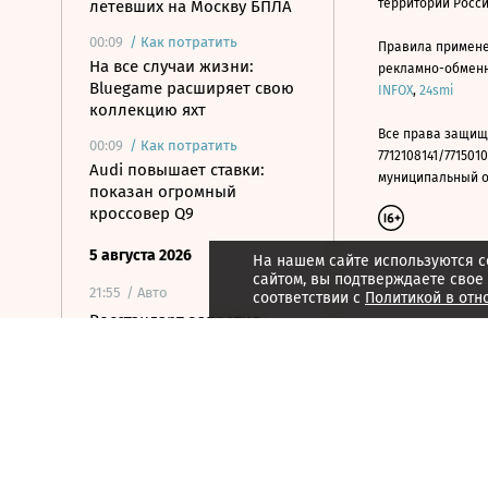
территории Росс
летевших на Москву БПЛА
00:09
/
Как потратить
Правила примене
На все случаи жизни:
рекламно-обменно
Bluegame расширяет свою
INFOX
,
24smi
коллекцию яхт
Все права защищ
00:09
/
Как потратить
7712108141/7715010
Audi повышает ставки:
муниципальный окр
показан огромный
кроссовер Q9
5 августа 2026
На нашем сайте используются c
сайтом, вы подтверждаете свое
21:55
/ Авто
соответствии с
Политикой в отн
Росстандарт запретил
продажу ряда моделей
грузовиков Dongfeng и
Zoomlion
21:43
/ Медиа
Фильм «Человек-паук:
Новый день» собрал более