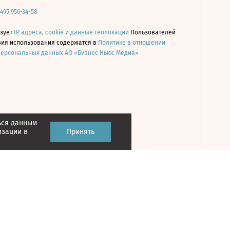
 495 956-34-58
ьзует
IP адреса, cookie и данные геолокации
Пользователей
овия использования содержатся в
Политике в отношении
персональных данных АО «Бизнес Ньюс Медиа»
ься данным
Принять
изации в