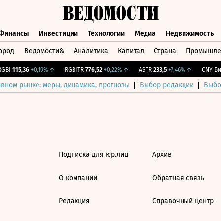
Финансы
Инвестиции
Технологии
Медиа
Недвижимость
ород
Ведомости&
Аналитика
Капитал
Страна
Промышле
а
Финансы
Инвестиции
Технологии
Медиа
Недвижимос
GBI
115,36
+0,19%
↑
RGBITR
776,52
+0,22%
↑
ASTR
233,5
+7,46%
↑
CNY Бир
ивном рынке: меры, динамика, прогнозы
Выбор редакции
Выбо
Подписка для юр.лиц
Архив
О компании
Обратная связь
Редакция
Справочный центр