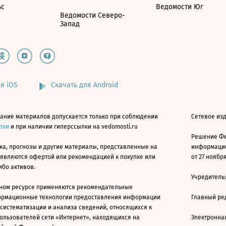
ьс
Ведомости Юг
Ведомости Северо-
Запад
я iOS
Скачать для Android
ание материалов допускается только при соблюдении
Сетевое изд
атки
и при наличии гиперссылки на vedomosti.ru
Решение Фе
ка, прогнозы и другие материалы, представленные на
информацио
 являются офертой или рекомендацией к покупке или
от 27 ноября
ибо активов.
Учредитель
ном ресурсе применяются рекомендательные
ормационные технологии предоставления информации
Главный ре
 систематизации и анализа сведений, относящихся к
ользователей сети «Интернет», находящихся на
Электронна