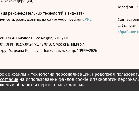
ийской Федерации).
Телефон:
+7
ния рекомендательных технологий в виджетах
й сети, размещенных на сайте vedomosti.ru:
СМИ2
,
Сайт испол
сайта, усл
обработки 
ены © АО Бизнес Ньюс Медиа, ИНН/КПП
01, ОГРН 1027739124775, 127018, г. Москва, вн.тер.г.
уг Марьина Роща, ул. Полковая, д. 3, стр. 1 1999—2026
ookie-файлы и технологии персонализации. Продолжая пользоват
согласие
на использование файлов cookie и технологий персонал
ошении обработки персональных данных.