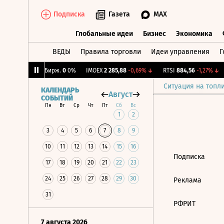
Подписка
Газета
MAX
Глобальные идеи
Бизнес
Экономика
ВЕДЫ
Правила торговли
Идеи управления
Г
Глобальные идеи
Бизнес
Экономик
,03%
↓
CNY Бирж.
0
0%
IMOEX
2 285,88
-0,69%
↓
RTSI
884,56
-1,27%
↓
Ситуация на топл
КАЛЕНДАРЬ
Август
СОБЫТИЙ
Пн
Вт
Ср
Чт
Пт
Сб
Вс
1
2
3
4
5
6
7
8
9
10
11
12
13
14
15
16
Подписка
17
18
19
20
21
22
23
24
25
26
27
28
29
30
Реклама
31
РФРИТ
7 августа 2026