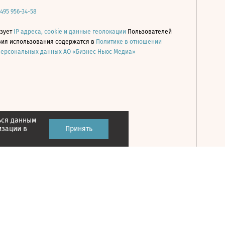
 495 956-34-58
ьзует
IP адреса, cookie и данные геолокации
Пользователей
овия использования содержатся в
Политике в отношении
персональных данных АО «Бизнес Ньюс Медиа»
ься данным
Принять
изации в