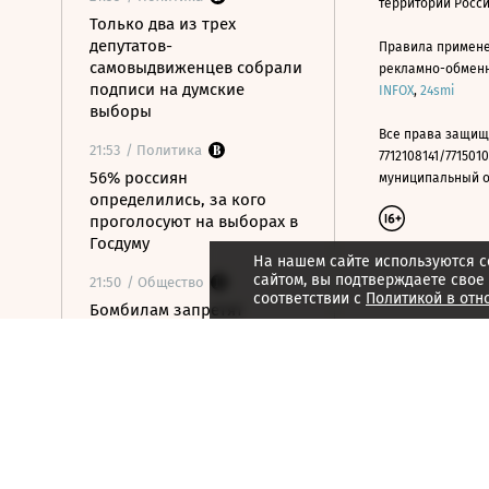
территории Росс
Только два из трех
депутатов-
Правила примене
самовыдвиженцев собрали
рекламно-обменно
подписи на думские
INFOX
,
24smi
выборы
Все права защищ
21:53
/ Политика
7712108141/7715010
56% россиян
муниципальный окр
определились, за кого
проголосуют на выборах в
Госдуму
На нашем сайте используются c
сайтом, вы подтверждаете свое
21:50
/ Общество
соответствии с
Политикой в отн
Бомбилам запретят
таксовать на вокзалах
Москвы и в аэропорту
«Внуково»
21:48
/ Технологии
OpenAI готовит умную
колонку размером с
хоккейную шайбу