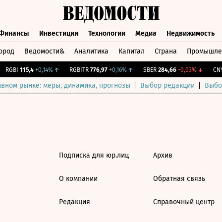
Финансы
Инвестиции
Технологии
Медиа
Недвижимость
ород
Ведомости&
Аналитика
Капитал
Страна
Промышле
а
Финансы
Инвестиции
Технологии
Медиа
Недвижимос
RGBI
115,4
+0,14%
↑
RGBITR
776,97
+0,16%
↑
SBER
284,66
-0,03%
↓
CNY 
ивном рынке: меры, динамика, прогнозы
Выбор редакции
Выбо
Подписка для юр.лиц
Архив
О компании
Обратная связь
Редакция
Справочный центр