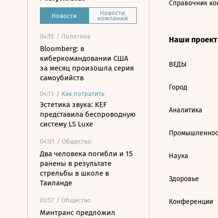
Справочник ко
Новости
Новости
компаний
04:15
/ Политика
Наши проек
Bloomberg: в
киберкомандовании США
ВЕДЫ
за месяц произошла серия
самоубийств
Город
04:13
/
Как потратить
Эстетика звука: KEF
Аналитика
представила беспроводную
систему LS Luxe
Промышленнос
04:01
/ Общество
Два человека погибли и 15
Наука
ранены в результате
стрельбы в школе в
Здоровье
Таиланде
03:57
/ Общество
Конференции
Минтранс предложил