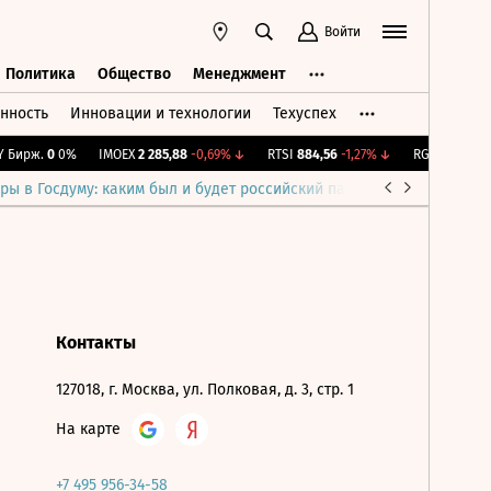
Войти
Политика
Общество
Менеджмент
нность
Инновации и технологии
Техуспех
ть
Политика
Общество
Менеджмент
Бирж.
0
0%
IMOEX
2 285,88
-0,69%
↓
RTSI
884,56
-1,27%
↓
RGBI
115,4
+0,
ры в Госдуму: каким был и будет российский парламент
Война н
Контакты
127018, г. Москва, ул. Полковая, д. 3, стр. 1
На карте
+7 495 956-34-58