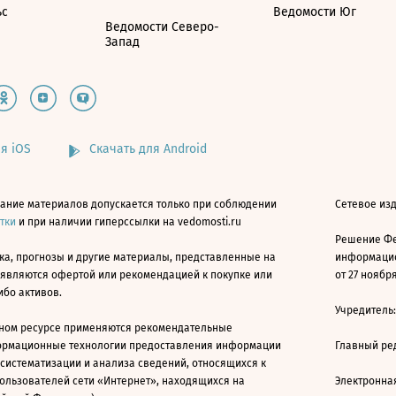
ьс
Ведомости Юг
Ведомости Северо-
Запад
я iOS
Скачать для Android
ание материалов допускается только при соблюдении
Сетевое изд
атки
и при наличии гиперссылки на vedomosti.ru
Решение Фе
ка, прогнозы и другие материалы, представленные на
информацио
 являются офертой или рекомендацией к покупке или
от 27 ноября
ибо активов.
Учредитель
ном ресурсе применяются рекомендательные
ормационные технологии предоставления информации
Главный ре
 систематизации и анализа сведений, относящихся к
ользователей сети «Интернет», находящихся на
Электронна