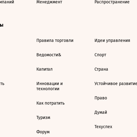
мпаний
Менеджмент
Распространение
ты
Правила торговли
Идеи управления
Ведомости&
Спорт
Капитал
Страна
ть
Инновации и
Устойчивое развити
технологии
Право
Как потратить
Думай
Туризм
Техуспех
Форум