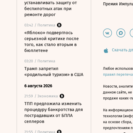
устанавливать защиту от
Премия Импул
беспилотных атак при
ремонте дорог
03:42
/ Политика
«Яблоко» подверглось
серьезной критике после
того, как стало вторым в
Скачать дл
бюллетене
03:20
/ Политика
Трамп запретил
Любое использов
«родильный туризм» в США
правил перепеч
6 августа 2026
Новости, аналити
данном сайте, не
21:59
/ Экономика
продаже каких-л
ТПП предложила изменить
процедуру банкротства для
На информацион
пострадавших от БПЛА
технологии (инф
селлеров
на основе сбора,
предпочтениям п
21:55
/ Политика