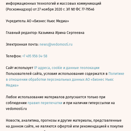
информационных технологий и массовых коммуникаций
(Роскомнадзор) от 27 ноября 2020 г. ЭЛ № ФС 77-79546
Учредитель: АО «Бизнес Ньюс Медиа»
Главный редактор: Казьмина Ирина Сергеевна
Электронная почта:
news@vedomosti.ru
Телефон:
+7 495 956-34-58
Сайт использует
IP адреса, cookie и данные геолокации
Пользователей сайта, условия использования содержатся в
Политике
в отношении обработки персональных данных АО «Бизнес Ньюс
Медиа»
Любое использование материалов допускается только при
соблюдении
правил перепечатки
и при наличии гиперссылки на
vedomosti.ru
Новости, аналитика, прогнозы и другие материалы, представленные
на данном сайте, не являются офертой или рекомендацией к покупке