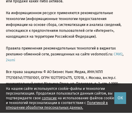
или продаже каких-либо активов.
На информационном ресурсе применяются рекомендательные
технологии (информационные технологии предоставления
информации на основе сбора, систематизации и анализа сведений,
относящихся к предпочтениям пользователей сети «Интернет»,
находящихся на территории Российской Федерации).
Правила применения рекомендательных технологий в виджетах
рекламно-обменной сети, размещенных на сайте vedomosti.ru:
СМИ2
,
24smi
Все права защищены © АО Бизнес Ньюс Медиа, ИНН/КПП
7712108141/771501001, ОГРН 1027739124775, 127018, г. Москва, вн.тер.г.
муниципальный округ Марьина Роща, ул. Полковая, д. 3, стр. 1 1999—
На нашем сайте используются cookie-файлы и технологии
2026
персонализации. Продолжая пользоваться данным сайтом, вы
ОК
подтверждаете свое
согласие
на использование файлов cookie
и технологий персонализации в соответствии с
Политикой в
отношении обработки персональных данных.