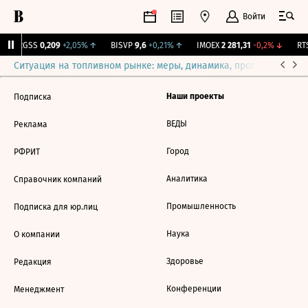
Войти
↑
RGSS
0,209
+2,05%
↑
BISVP
9,6
+0,21%
↑
IMOEX
2 281,31
-0,2%
↓
RTS
Ситуация на топливном рынке: меры, динамика, прогнозы
Выб
Наши проекты
Подписка
ВЕДЫ
Реклама
Город
РФРИТ
Аналитика
Справочник компаний
Промышленность
Подписка для юр.лиц
Наука
О компании
Здоровье
Редакция
Конференции
Менеджмент