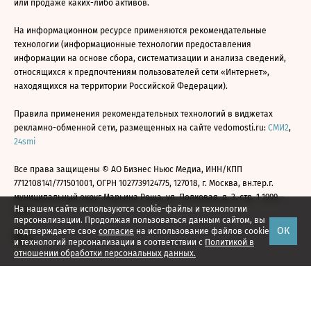
или продаже каких-либо активов.
На информационном ресурсе применяются рекомендательные
технологии (информационные технологии предоставления
информации на основе сбора, систематизации и анализа сведений,
относящихся к предпочтениям пользователей сети «Интернет»,
находящихся на территории Российской Федерации).
Правила применения рекомендательных технологий в виджетах
рекламно-обменной сети, размещенных на сайте vedomosti.ru:
СМИ2
,
24smi
Все права защищены © АО Бизнес Ньюс Медиа, ИНН/КПП
7712108141/771501001, ОГРН 1027739124775, 127018, г. Москва, вн.тер.г.
муниципальный округ Марьина Роща, ул. Полковая, д. 3, стр. 1 1999—
На нашем сайте используются cookie-файлы и технологии
2026
персонализации. Продолжая пользоваться данным сайтом, вы
ОК
подтверждаете свое
согласие
на использование файлов cookie
и технологий персонализации в соответствии с
Политикой в
отношении обработки персональных данных.