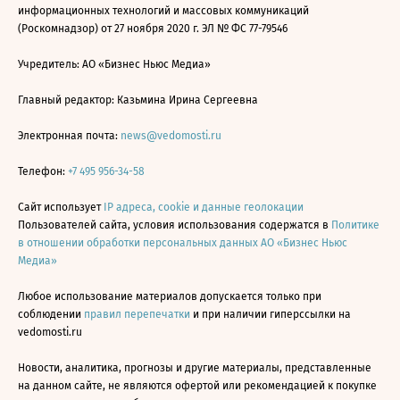
информационных технологий и массовых коммуникаций
(Роскомнадзор) от 27 ноября 2020 г. ЭЛ № ФС 77-79546
Учредитель: АО «Бизнес Ньюс Медиа»
Главный редактор: Казьмина Ирина Сергеевна
Электронная почта:
news@vedomosti.ru
Телефон:
+7 495 956-34-58
Сайт использует
IP адреса, cookie и данные геолокации
Пользователей сайта, условия использования содержатся в
Политике
в отношении обработки персональных данных АО «Бизнес Ньюс
Медиа»
Любое использование материалов допускается только при
соблюдении
правил перепечатки
и при наличии гиперссылки на
vedomosti.ru
Новости, аналитика, прогнозы и другие материалы, представленные
на данном сайте, не являются офертой или рекомендацией к покупке