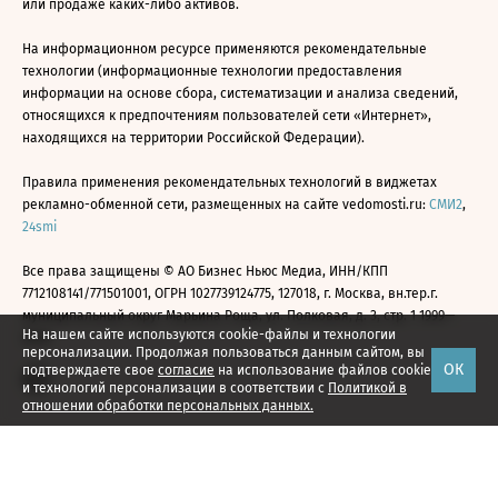
или продаже каких-либо активов.
На информационном ресурсе применяются рекомендательные
технологии (информационные технологии предоставления
информации на основе сбора, систематизации и анализа сведений,
относящихся к предпочтениям пользователей сети «Интернет»,
находящихся на территории Российской Федерации).
Правила применения рекомендательных технологий в виджетах
рекламно-обменной сети, размещенных на сайте vedomosti.ru:
СМИ2
,
24smi
Все права защищены © АО Бизнес Ньюс Медиа, ИНН/КПП
7712108141/771501001, ОГРН 1027739124775, 127018, г. Москва, вн.тер.г.
муниципальный округ Марьина Роща, ул. Полковая, д. 3, стр. 1 1999—
На нашем сайте используются cookie-файлы и технологии
2026
персонализации. Продолжая пользоваться данным сайтом, вы
ОК
подтверждаете свое
согласие
на использование файлов cookie
и технологий персонализации в соответствии с
Политикой в
отношении обработки персональных данных.