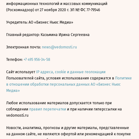
информационных технологий и массовых коммуникаций
(Роскомнадзор) от 27 ноября 2020 г. ЭЛ № ФС 77-79546
Учредитель: АО «Бизнес Ньюс Медиа»
Главный редактор: Казьмина Ирина Сергеевна
Электронная почта:
news@vedomosti.ru
Телефон:
+7 495 956-34-58
Сайт использует
IP адреса, cookie и данные геолокации
Пользователей сайта, условия использования содержатся в
Политике
в отношении обработки персональных данных АО «Бизнес Ньюс
Медиа»
Любое использование материалов допускается только при
соблюдении
правил перепечатки
и при наличии гиперссылки на
vedomosti.ru
Новости, аналитика, прогнозы и другие материалы, представленные
на данном сайте, не являются офертой или рекомендацией к покупке