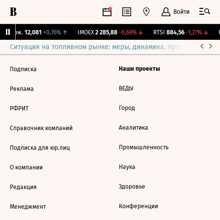
Войти
Y Бирж.
12,081
+0,76%
↑
IMOEX
2 285,88
-0,69%
↓
RTSI
884,56
-1,27%
↓
R
Ситуация на топливном рынке: меры, динамика, прогнозы
Выб
Наши проекты
Подписка
ВЕДЫ
Реклама
Город
РФРИТ
Аналитика
Справочник компаний
Промышленность
Подписка для юр.лиц
Наука
О компании
Здоровье
Редакция
Конференции
Менеджмент