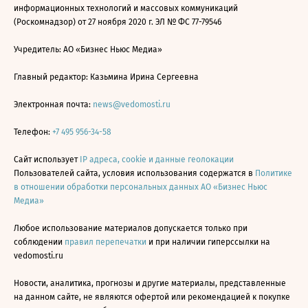
информационных технологий и массовых коммуникаций
(Роскомнадзор) от 27 ноября 2020 г. ЭЛ № ФС 77-79546
Учредитель: АО «Бизнес Ньюс Медиа»
Главный редактор: Казьмина Ирина Сергеевна
Электронная почта:
news@vedomosti.ru
Телефон:
+7 495 956-34-58
Сайт использует
IP адреса, cookie и данные геолокации
Пользователей сайта, условия использования содержатся в
Политике
в отношении обработки персональных данных АО «Бизнес Ньюс
Медиа»
Любое использование материалов допускается только при
соблюдении
правил перепечатки
и при наличии гиперссылки на
vedomosti.ru
Новости, аналитика, прогнозы и другие материалы, представленные
на данном сайте, не являются офертой или рекомендацией к покупке