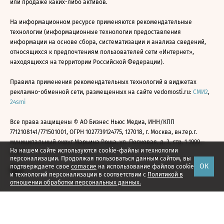
или продаже каких-либо активов.
На информационном ресурсе применяются рекомендательные
технологии (информационные технологии предоставления
информации на основе сбора, систематизации и анализа сведений,
относящихся к предпочтениям пользователей сети «Интернет»,
находящихся на территории Российской Федерации).
Правила применения рекомендательных технологий в виджетах
рекламно-обменной сети, размещенных на сайте vedomosti.ru:
СМИ2
,
24smi
Все права защищены © АО Бизнес Ньюс Медиа, ИНН/КПП
7712108141/771501001, ОГРН 1027739124775, 127018, г. Москва, вн.тер.г.
муниципальный округ Марьина Роща, ул. Полковая, д. 3, стр. 1 1999—
На нашем сайте используются cookie-файлы и технологии
2026
персонализации. Продолжая пользоваться данным сайтом, вы
ОК
подтверждаете свое
согласие
на использование файлов cookie
и технологий персонализации в соответствии с
Политикой в
отношении обработки персональных данных.