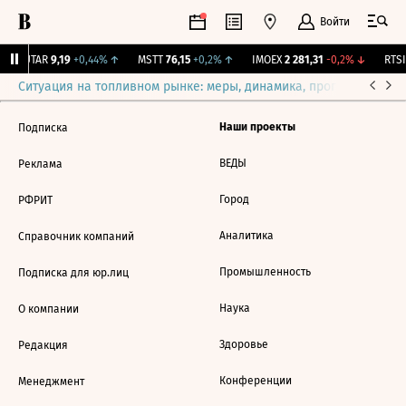
Войти
↑
UTAR
9,19
+0,44%
↑
MSTT
76,15
+0,2%
↑
IMOEX
2 281,31
-0,2%
↓
RTSI
Ситуация на топливном рынке: меры, динамика, прогнозы
Выб
Наши проекты
Подписка
ВЕДЫ
Реклама
Город
РФРИТ
Аналитика
Справочник компаний
Промышленность
Подписка для юр.лиц
Наука
О компании
Здоровье
Редакция
Конференции
Менеджмент