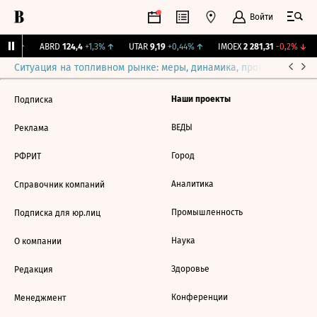
Войти
,31%
↑
ABRD
124,4
+1,3%
↑
UTAR
9,19
+0,44%
↑
IMOEX
2 281,31
-0,2%
↓
Ситуация на топливном рынке: меры, динамика, прогнозы
Выб
Наши проекты
Подписка
ВЕДЫ
Реклама
Город
РФРИТ
Аналитика
Справочник компаний
Промышленность
Подписка для юр.лиц
Наука
О компании
Здоровье
Редакция
Конференции
Менеджмент