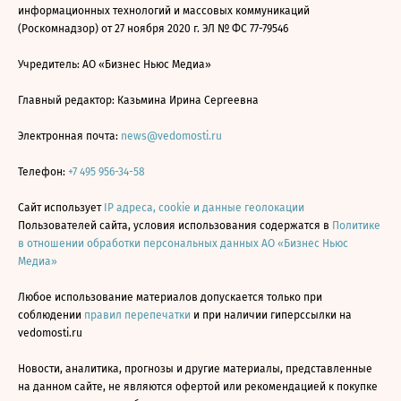
информационных технологий и массовых коммуникаций
(Роскомнадзор) от 27 ноября 2020 г. ЭЛ № ФС 77-79546
Учредитель: АО «Бизнес Ньюс Медиа»
Главный редактор: Казьмина Ирина Сергеевна
Электронная почта:
news@vedomosti.ru
Телефон:
+7 495 956-34-58
Сайт использует
IP адреса, cookie и данные геолокации
Пользователей сайта, условия использования содержатся в
Политике
в отношении обработки персональных данных АО «Бизнес Ньюс
Медиа»
Любое использование материалов допускается только при
соблюдении
правил перепечатки
и при наличии гиперссылки на
vedomosti.ru
Новости, аналитика, прогнозы и другие материалы, представленные
на данном сайте, не являются офертой или рекомендацией к покупке