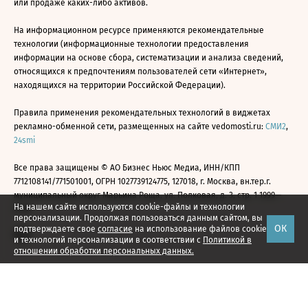
или продаже каких-либо активов.
На информационном ресурсе применяются рекомендательные
технологии (информационные технологии предоставления
информации на основе сбора, систематизации и анализа сведений,
относящихся к предпочтениям пользователей сети «Интернет»,
находящихся на территории Российской Федерации).
Правила применения рекомендательных технологий в виджетах
рекламно-обменной сети, размещенных на сайте vedomosti.ru:
СМИ2
,
24smi
Все права защищены © АО Бизнес Ньюс Медиа, ИНН/КПП
7712108141/771501001, ОГРН 1027739124775, 127018, г. Москва, вн.тер.г.
муниципальный округ Марьина Роща, ул. Полковая, д. 3, стр. 1 1999—
На нашем сайте используются cookie-файлы и технологии
2026
персонализации. Продолжая пользоваться данным сайтом, вы
ОК
подтверждаете свое
согласие
на использование файлов cookie
и технологий персонализации в соответствии с
Политикой в
отношении обработки персональных данных.