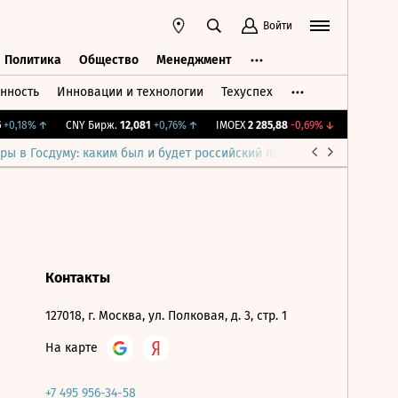
Войти
Политика
Общество
Менеджмент
нность
Инновации и технологии
Техуспех
ть
Политика
Общество
Менеджмент
+0,18%
↑
CNY Бирж.
12,081
+0,76%
↑
IMOEX
2 285,88
-0,69%
↓
RGBITR
776
ры в Госдуму: каким был и будет российский парламент
Война н
Контакты
127018, г. Москва, ул. Полковая, д. 3, стр. 1
На карте
+7 495 956-34-58