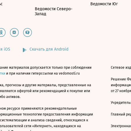
ьс
Ведомости Юг
Ведомости Северо-
Запад
я iOS
Скачать для Android
ание материалов допускается только при соблюдении
Сетевое изд
атки
и при наличии гиперссылки на vedomosti.ru
Решение Фе
ка, прогнозы и другие материалы, представленные на
информацио
 являются офертой или рекомендацией к покупке или
от 27 ноября
ибо активов.
Учредитель
ном ресурсе применяются рекомендательные
ормационные технологии предоставления информации
Главный ре
 систематизации и анализа сведений, относящихся к
ользователей сети «Интернет», находящихся на
Электронна