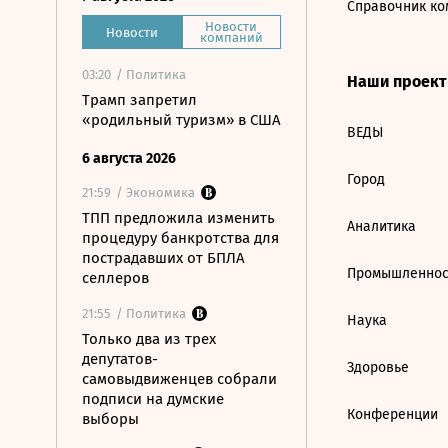
Справочник ко
Новости
Новости
компаний
03:20
/ Политика
Наши проек
Трамп запретил
«родильный туризм» в США
ВЕДЫ
6 августа 2026
Город
21:59
/ Экономика
ТПП предложила изменить
Аналитика
процедуру банкротства для
пострадавших от БПЛА
Промышленнос
селлеров
21:55
/ Политика
Наука
Только два из трех
депутатов-
Здоровье
самовыдвиженцев собрали
подписи на думские
Конференции
выборы