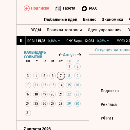
Подписка
Газета
MAX
Глобальные идеи
Бизнес
Экономика
ВЕДЫ
Правила торговли
Идеи управления
Г
Глобальные идеи
Бизнес
Экономик
,56
-1,27%
↓
RGBI
115,35
+0,18%
↑
CNY Бирж.
12,081
+0,76%
↑
IMOEX
2 28
Ситуация на топл
КАЛЕНДАРЬ
Август
СОБЫТИЙ
Пн
Вт
Ср
Чт
Пт
Сб
Вс
1
2
3
4
5
6
7
8
9
10
11
12
13
14
15
16
Подписка
17
18
19
20
21
22
23
24
25
26
27
28
29
30
Реклама
31
РФРИТ
7 августа 2026