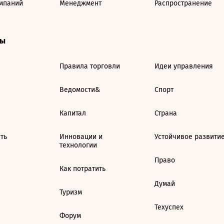
мпаний
Менеджмент
Распространение
ты
Правила торговли
Идеи управления
Ведомости&
Спорт
Капитал
Страна
ть
Инновации и
Устойчивое развити
технологии
Право
Как потратить
Думай
Туризм
Техуспех
Форум