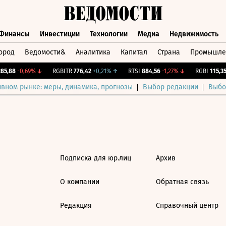
Финансы
Инвестиции
Технологии
Медиа
Недвижимость
ород
Ведомости&
Аналитика
Капитал
Страна
Промышле
а
Финансы
Инвестиции
Технологии
Медиа
Недвижимос
5,88
-0,69%
↓
RGBITR
776,42
+0,21%
↑
RTSI
884,56
-1,27%
↓
RGBI
115,35
ивном рынке: меры, динамика, прогнозы
Выбор редакции
Выбо
Подписка для юр.лиц
Архив
О компании
Обратная связь
Редакция
Справочный центр