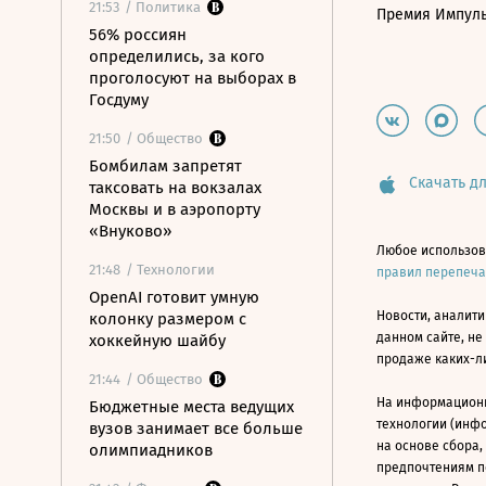
21:53
/ Политика
Премия Импул
56% россиян
определились, за кого
проголосуют на выборах в
Госдуму
21:50
/ Общество
Бомбилам запретят
Скачать дл
таксовать на вокзалах
Москвы и в аэропорту
«Внуково»
Любое использов
21:48
/ Технологии
правил перепеч
OpenAI готовит умную
Новости, аналити
колонку размером с
данном сайте, не
хоккейную шайбу
продаже каких-л
21:44
/ Общество
На информацион
Бюджетные места ведущих
технологии (инф
вузов занимает все больше
на основе сбора,
олимпиадников
предпочтениям п