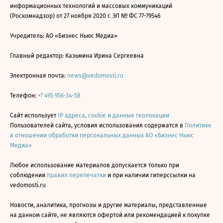
информационных технологий и массовых коммуникаций
(Роскомнадзор) от 27 ноября 2020 г. ЭЛ № ФС 77-79546
Учредитель: АО «Бизнес Ньюс Медиа»
Главный редактор: Казьмина Ирина Сергеевна
Электронная почта:
news@vedomosti.ru
Телефон:
+7 495 956-34-58
Сайт использует
IP адреса, cookie и данные геолокации
Пользователей сайта, условия использования содержатся в
Политике
в отношении обработки персональных данных АО «Бизнес Ньюс
Медиа»
Любое использование материалов допускается только при
соблюдении
правил перепечатки
и при наличии гиперссылки на
vedomosti.ru
Новости, аналитика, прогнозы и другие материалы, представленные
на данном сайте, не являются офертой или рекомендацией к покупке