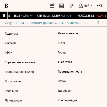
Войти
RGBI
115,38
+0,17%
↑
CNY Бирж.
12,239
+1,31%
↑
IMOEX
2 281,31
-0,2%
↓
Ситуация на топливном рынке: меры, динамика, прогнозы
Выб
Наши проекты
Подписка
ВЕДЫ
Реклама
Город
РФРИТ
Аналитика
Справочник компаний
Промышленность
Подписка для юр.лиц
Наука
О компании
Здоровье
Редакция
Конференции
Менеджмент