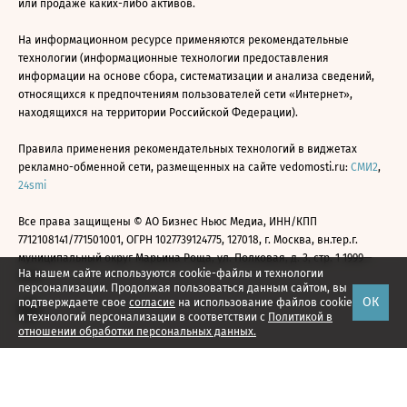
или продаже каких-либо активов.
На информационном ресурсе применяются рекомендательные
технологии (информационные технологии предоставления
информации на основе сбора, систематизации и анализа сведений,
относящихся к предпочтениям пользователей сети «Интернет»,
находящихся на территории Российской Федерации).
Правила применения рекомендательных технологий в виджетах
рекламно-обменной сети, размещенных на сайте vedomosti.ru:
СМИ2
,
24smi
Все права защищены © АО Бизнес Ньюс Медиа, ИНН/КПП
7712108141/771501001, ОГРН 1027739124775, 127018, г. Москва, вн.тер.г.
муниципальный округ Марьина Роща, ул. Полковая, д. 3, стр. 1 1999—
На нашем сайте используются cookie-файлы и технологии
2026
персонализации. Продолжая пользоваться данным сайтом, вы
ОК
подтверждаете свое
согласие
на использование файлов cookie
и технологий персонализации в соответствии с
Политикой в
отношении обработки персональных данных.