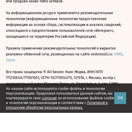
или продаже каких-либо активов.
На информационном ресурсе применяются рекомендательные
технологии (информационные технологии предоставления
информации на основе сбора, систематизации и анализа сведений,
относящихся к предпочтениям пользователей сети «Интернет»,
находящихся на территории Российской Федерации).
Правила применения рекомендательных технологий в виджетах
рекламно-обменной сети, размещенных на сайте vedomosti.ru:
СМИ2
,
24smi
Все права защищены © АО Бизнес Ньюс Медиа, ИНН/КПП
7712108141/771501001, ОГРН 1027739124775, 127018, г. Москва, вн.тер.г.
муниципальный округ Марьина Роща, ул. Полковая, д. 3, стр. 1 1999—
На нашем сайте используются cookie-файлы и технологии
2026
персонализации. Продолжая пользоваться данным сайтом, вы
ОК
подтверждаете свое
согласие
на использование файлов cookie
и технологий персонализации в соответствии с
Политикой в
отношении обработки персональных данных.