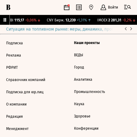
Войти
RGBI
115,17
-0,06%
↓
CNY Бирж.
12,239
+1,31%
↑
IMOEX
2 281,31
-0,2%
↓
Ситуация на топливном рынке: меры, динамика, прогнозы
Выб
Наши проекты
Подписка
ВЕДЫ
Реклама
Город
РФРИТ
Аналитика
Справочник компаний
Промышленность
Подписка для юр.лиц
Наука
О компании
Здоровье
Редакция
Конференции
Менеджмент