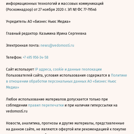
информационных технологий и массовых коммуникаций
(Роскомнадзор) от 27 ноября 2020 г. ЭЛ № ФС 77-79546
Учредитель: АО «Бизнес Ньюс Медиа»
Главный редактор: Казьмина Ирина Сергеевна
Электронная почта:
news@vedomosti.ru
Телефон:
+7 495 956-34-58
Сайт использует
IP адреса, cookie и данные геолокации
Пользователей сайта, условия использования содержатся в
Политике
в отношении обработки персональных данных АО «Бизнес Ньюс
Медиа»
Любое использование материалов допускается только при
соблюдении
правил перепечатки
и при наличии гиперссылки на
vedomosti.ru
Новости, аналитика, прогнозы и другие материалы, представленные
на данном сайте, не являются офертой или рекомендацией к покупке