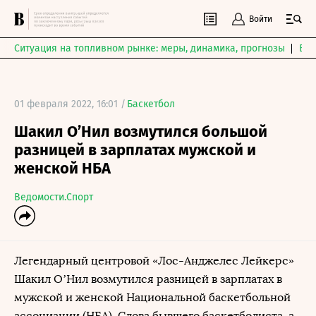
Войти
Ситуация на топливном рынке: меры, динамика, прогнозы
Выб
01 февраля 2022, 16:01 /
Баскетбол
Шакил О’Нил возмутился большой
разницей в зарплатах мужской и
женской НБА
Ведомости.Спорт
Легендарный центровой «Лос-Анджелес Лейкерс»
Шакил О’Нил возмутился разницей в зарплатах в
мужской и женской Национальной баскетбольной
ассоциации (НБА). Слова бывшего баскетболиста, а