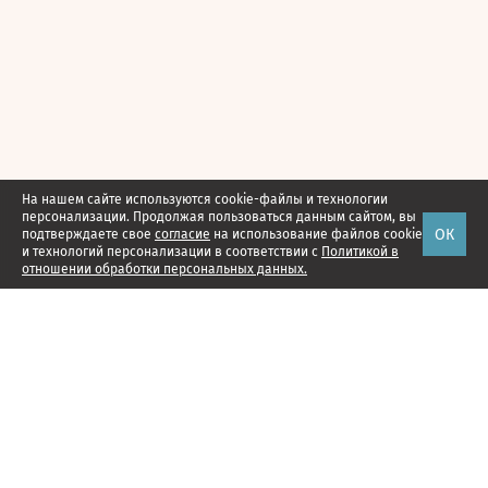
На нашем сайте используются cookie-файлы и технологии
персонализации. Продолжая пользоваться данным сайтом, вы
ОК
подтверждаете свое
согласие
на использование файлов cookie
и технологий персонализации в соответствии с
Политикой в
отношении обработки персональных данных.