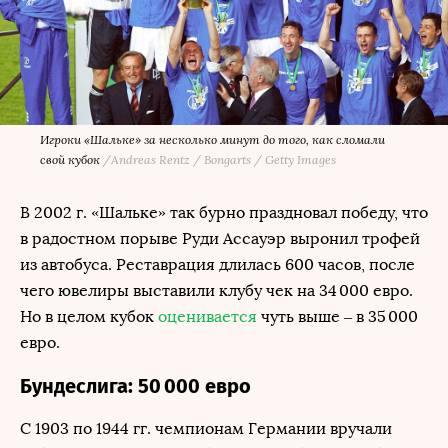
Игроки «Шальке» за несколько минут до того, как сломали
свой кубок
/
Andreas Rentz / Bongarts / Getty Images
В 2002 г. «Шальке» так бурно праздновал победу, что
в радостном порыве Руди Ассауэр выронил трофей
из автобуса. Реставрация длилась 600 часов, после
чего ювелиры выставили клубу чек на 34 000 евро.
Но в целом кубок
оценивается
чуть выше – в 35 000
евро.
Бундеслига: 50 000 евро
C 1903 по 1944 гг. чемпионам Германии вручали