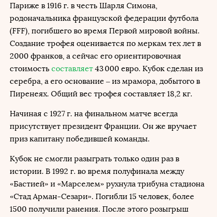
Париже в 1916 г. в честь Шарля Симона,
родоначальника французской федерации футбола
(FFF), погибшего во время Первой мировой войны.
Создание трофея оценивается по меркам тех лет в
2000 франков, а сейчас его ориентировочная
стоимость
составляет
43 000 евро. Кубок сделан из
серебра, а его основание – из мрамора, добытого в
Пиренеях. Общий вес трофея составляет 18,2 кг.
Начиная с 1927 г. на финальном матче всегда
присутствует президент Франции. Он же вручает
приз капитану победившей команды.
Кубок не смогли разыграть только один раз в
истории. В 1992 г. во время полуфинала между
«Бастией» и «Марселем» рухнула трибуна стадиона
«Стад Арман-Сезари». Погибли 15 человек, более
1500 получили ранения. После этого розыгрыш