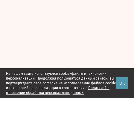
На нашем сайте используются cookie-файлы и технологии
персонализации. Продолжая пользоваться данным сайтом, вы
ОК
подтверждаете свое
согласие
на использование файлов cookie
и технологий персонализации в соответствии с
Политикой в
отношении обработки персональных данных.