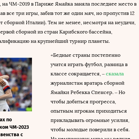
, на ЧМ-2019 в Париже Ямайка заняла последнее место в
ав все три игры, забив тот же один мяч, но пропустив 12
 от сборной Италии). Тем не менее, несмотря на неудачи,
первой сборной из стран Карибского бассейна,
алификацию на крупнейший турнир планеты.
«Бедные страны постепенно
учатся играть футбол, разница в
классе сокращается, –
сказала
журналистам вратарь сборной
Ямайки Ребекка Спенсер. – Но
чтобы добиться прогресса,
опытным игрокам приходиться
ах по
прикладывать огромные усилия,
ком ЧМ-2023
чтобы молодые поверили в себя.
авенства с
На чемпионатах мира мы редкие