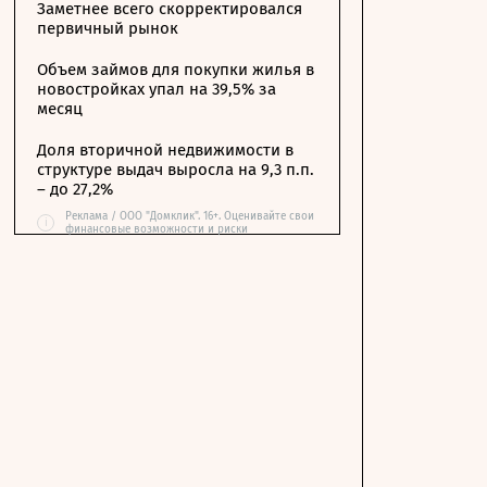
Заметнее всего скорректировался
первичный рынок
Объем займов для покупки жилья в
новостройках упал на 39,5% за
месяц
Доля вторичной недвижимости в
структуре выдач выросла на 9,3 п.п.
– до 27,2%
Реклама / ООО "Домклик". 16+. Оценивайте свои
i
финансовые возможности и риски