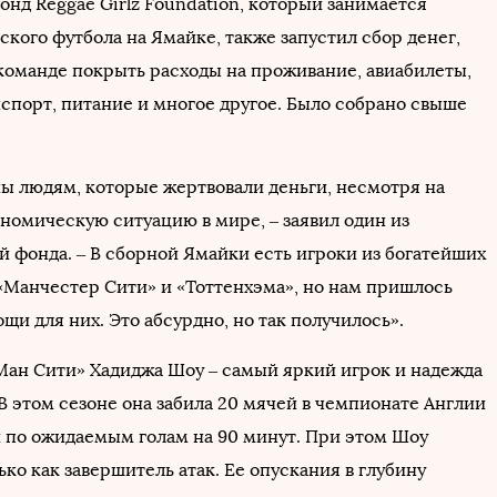
онд Reggae Girlz Foundation, который занимается
кого футбола на Ямайке, также запустил сбор денег,
команде покрыть расходы на проживание, авиабилеты,
спорт, питание и многое другое. Было собрано свыше
ы людям, которые жертвовали деньги, несмотря на
номическую ситуацию в мире, – заявил один из
й фонда. – В сборной Ямайки есть игроки из богатейших
 «Манчестер Сити» и «Тоттенхэма», но нам пришлось
щи для них. Это абсурдно, но так получилось».
ан Сити» Хадиджа Шоу – самый яркий игрок и надежда
В этом сезоне она забила 20 мячей в чемпионате Англии
й по ожидаемым голам на 90 минут. При этом Шоу
ько как завершитель атак. Ее опускания в глубину