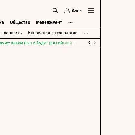
Войти
ка
Общество
Менеджмент
шленность
Инновации и технологии
думу: каким был и будет российский парламент
Война на Ближне