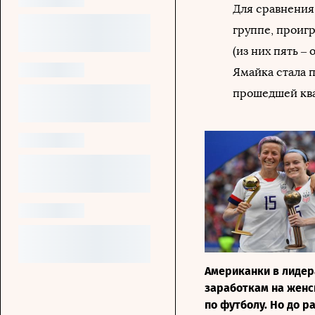
Для сравнения
группе, проигр
(из них пять –
Ямайка стала 
прошедшей кв
Американки в лидер
заработкам на женс
по футболу. Но до р