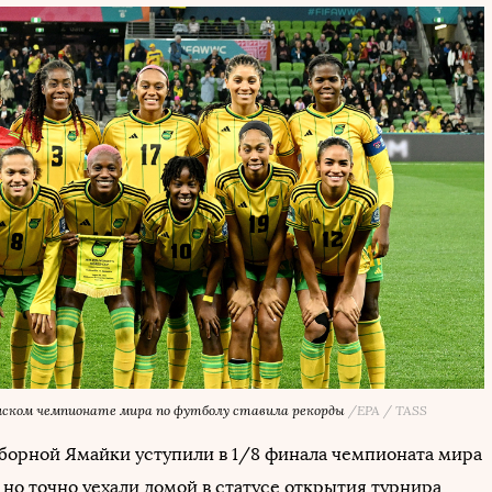
нском чемпионате мира по футболу ставила рекорды
/EPA / TASS
борной Ямайки уступили в 1/8 финала чемпионата мира
, но точно уехали домой в статусе открытия турнира,