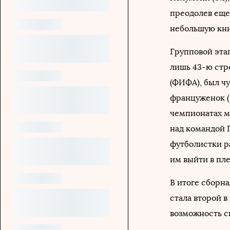
преодолев еще 
небольшую кни
Групповой эта
лишь 43-ю стр
(ФИФА), был ч
француженок (0
чемпионатах м
над командой П
футболистки р
им выйти в пле
В итоге сборн
стала второй в
возможность с