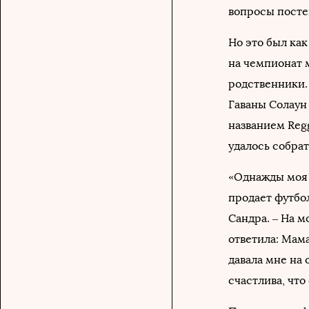
вопросы посте
Но это был как
на чемпионат 
родственники.
Гаваны Солаун
названием Reg
удалось собрат
«Однажды моя д
продает футбо
Сандра. – На м
ответила: Мама
давала мне на 
счастлива, что