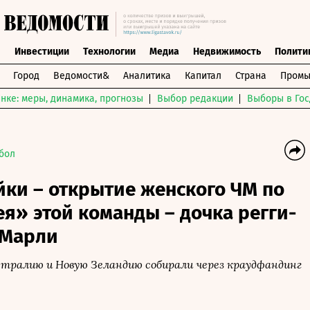
ы
Инвестиции
Технологии
Медиа
Недвижимость
Полити
Город
Ведомости&
Аналитика
Капитал
Страна
Промы
нке: меры, динамика, прогнозы
Выбор редакции
Выборы в Гос
бол
ки – открытие женского ЧМ по
я» этой команды – дочка регги-
 Марли
встралию и Новую Зеландию собирали через краудфандинг