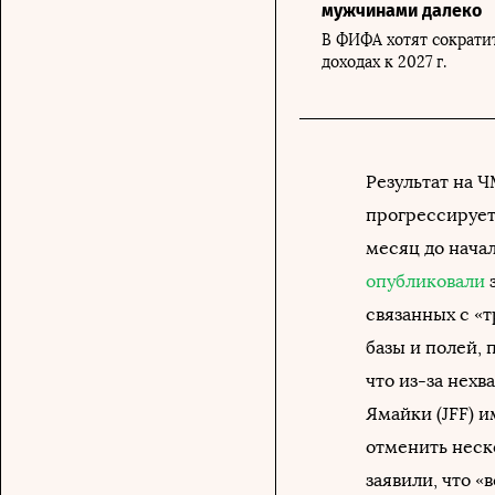
мужчинами далеко
В ФИФА хотят сократит
доходах к 2027 г.
Результат на Ч
прогрессирует,
месяц до нача
опубликовали
з
связанных с «
базы и полей,
что из-за нех
Ямайки (JFF) 
отменить неск
заявили, что «