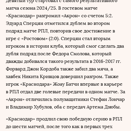
Девятый тур стартовал с самого результативного
матча сезона 2024/25. В гостевом матче
«Краснодар» разгромил «Акрон» со счетом 5:2.
Эдуард Сперцян отметился дублем во втором
подряд матче РПЛ, повторив свое достижение в
игре с «Ростовом» (2:0). Сперцян стал вторым
игроком в истории клуба, который смог сделать два
дубля подряд после Федора Смолова, который
дважды добивался такого результата в 2016-2017 гг.
Форвард Джон Кордоба также забил два мяча, а
хавбек Никита Кривцов довершил разгром. Также
игрок «Краснодара» Жоау Батчи впервые в карьере
в РПЛ отдал две голевые передачи в одном матче. За
«Акрон» отличились полузащитники Стефан Лончар
и Владимир Хубулов, оба с передач Артема Дзюбы.
«Краснодар» продлил свою победную серию в РПЛ
до шести матчей, после того как в первых трех