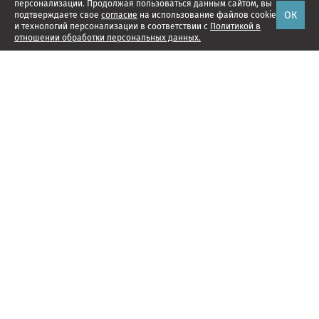
персонализации. Продолжая пользоваться данным сайтом, вы
ОК
подтверждаете свое
согласие
на использование файлов cookie
и технологий персонализации в соответствии с
Политикой в
отношении обработки персональных данных.
Наши проекты
Подписка
Реклама
Справочник компаний
Об издании
Редакция