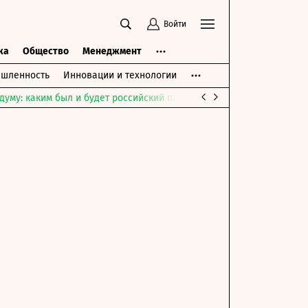
Войти
ка
Общество
Менеджмент
шленность
Инновации и технологии
думу: каким был и будет российский парламент
Война на Ближне