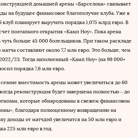
конструкцией домашней арены «Барселона» связывает
ды на будущее финансовое благополучие клуба. Уже в
 клуб планирует выручить порядка 1,075 млрд евро. В
 счет поэтапного открытия «Камп Ноу». Пока арена
 чуть больше 45 000 болельщиков. При таком раскладе
 матча составляют около 7,7 млн евро. Это больше, чем
2022/23. Тогда заполненный «Камп Ноу» (на 99 000+
носил порядка 7,6 млн евро.
 сезоне вместимость арены может увеличиться до 60
 когда реконструкция будет завершена полностью – до
рогнозам, которые обнародованы в свежем финансовом
лоны», благодаря полноценному возвращению на
у доходы от матчдэй увеличатся на 50 млн евро и
дка 225 млн евро в год.