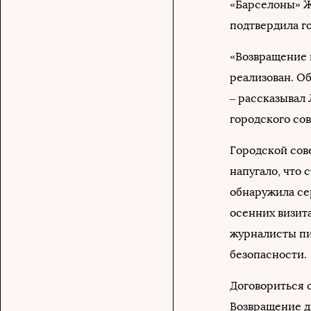
«Барселоны» Ж
подтвердила г
«Возвращение н
реализован. Об
– рассказывал 
городского сов
Городской сов
напугало, что
обнаружила сер
осенних визит
журналисты пи
безопасности.
Договориться с
Возвращение д