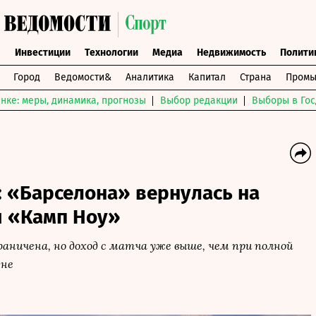
ы
Инвестиции
Технологии
Медиа
Недвижимость
Полити
Город
Ведомости&
Аналитика
Капитал
Страна
Промы
нке: меры, динамика, прогнозы
Выбор редакции
Выборы в Гос
: «Барселона» вернулась на
 «Камп Ноу»
аничена, но доход с матча уже выше, чем при полной
ене