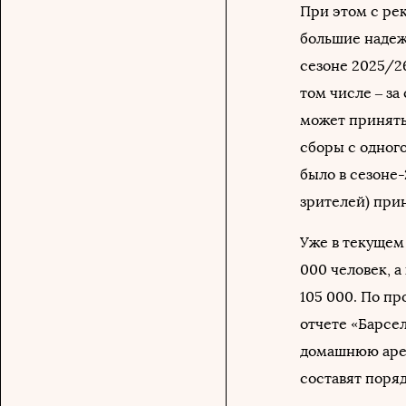
При этом с ре
большие надеж
сезоне 2025/26
том числе – за
может принять
сборы с одного
было в сезоне-
зрителей) при
Уже в текущем
000 человек, а
105 000. По п
отчете «Барсе
домашнюю арен
составят поря