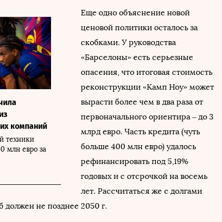
Еще одно объяснение новой
ценовой политики осталось за
скобками. У руководства
«Барселоны» есть серьезные
опасения, что итоговая стоимость
реконструкции «Камп Ноу» может
вырасти более чем в два раза от
чила
из
первоначального ориентира – до 3
их компаний
млрд евро. Часть кредита (чуть
й техники
больше 400 млн евро) удалось
60 млн евро за
рефинансировать под 5,19%
годовых и с отсрочкой на восемь
лет. Рассчитаться же с долгами
б должен не позднее 2050 г.