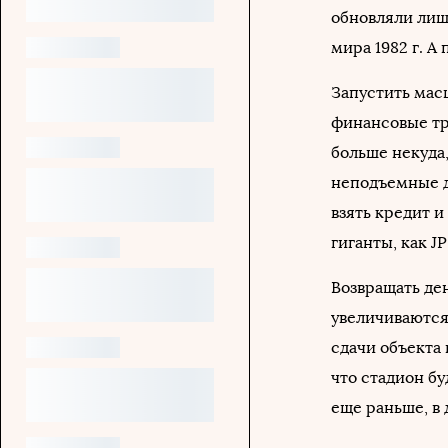
обновляли лишь
мира 1982 г. А
Запустить ма
финансовые тру
больше некуда,
неподъемные д
взять кредит и
гиганты, как J
Возвращать де
увеличиваются 
сдачи объекта
что стадион бу
еще раньше, в 