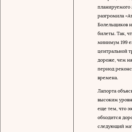
планируемого 
разгромила «Ат
Болельщиков н
билеты. Так, 
минимум 199 е
центральной т
дороже, чем н
период реконс
времена.
Лапорта объяс
высоким уровн
еще тем, что 
обходится доро
следующий мат