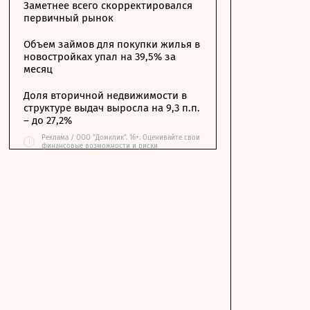
Заметнее всего скорректировался
первичный рынок
Объем займов для покупки жилья в
новостройках упал на 39,5% за
месяц
Доля вторичной недвижимости в
структуре выдач выросла на 9,3 п.п.
– до 27,2%
Реклама / ООО "Домклик". 16+. Оценивайте свои
i
финансовые возможности и риски