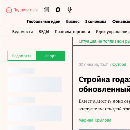
Подписаться
Глобальные идеи
Бизнес
Экономика
Финанс
Ведомости
ВЕДЫ
Правила торговли
Идеи управления
Ситуация на топливном ры
Ведомости
Спорт
02 января, 15:31 /
Футбол
Стройка года
обновленный
Вместимость пока огр
загрузке на старой ар
Марина Крылова