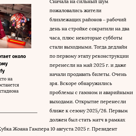
Сначала на сильный шум
пожаловались жители
близлежащих районов – рабочий
день на стройке сократили на два
часа, плюс некоторые субботы
стали выходными. Тогда дедлайн
по первому этапу реконструкции
тает около
вому
перенесли на май 2025 г. и даже
fy
начали продавать билеты. Очень
сто на
зря. Вскоре обнаружились
останется
стадиона
проблемы с газоном и аварийными
выходами. Открытие перенесли
ближе к сезону 2025/26. Первым
должен был стать матч в рамках
убка Жоана Гампера 10 августа 2025 г. Президент