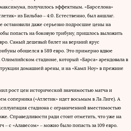
максимума, получилось эффектным. «Барселона»
летик» из Бильбао – 4:0. Естественно, был аншлаг.
е остановили даже серьезно подросшие цены на
чтобы попасть на боковую трибуну, пришлось выложить
вро. Самый дешевый билет на верхний ярус
рибуны обошелся в 589 евро. Это примерно вдвое
а Олимпийском стадионе, который «Барса» арендовала в
трукции домашней арены, и на «Камп Ноу» в прежние
нил рост цен исторической значимостью матча и
ем соперника («Атлетик» идет восьмым в Ла Лиге). А
эксплуатация стадиона с ограниченной вместимостью
же. Справедливости ради стоит отметить, что уже на
ч – с «Алавесом» – можно было попасть за 109 евро.