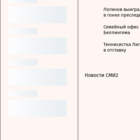
Логинов выиграл
в гонке пресле
Семейный офис 
Беллингема
Теннисистка Лют
в отставку
Новости СМИ2