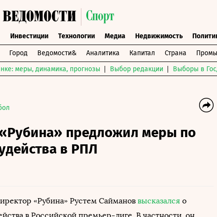
ы
Инвестиции
Технологии
Медиа
Недвижимость
Полити
Город
Ведомости&
Аналитика
Капитал
Страна
Промы
нке: меры, динамика, прогнозы
Выбор редакции
Выборы в Гос
бол
 «Рубина» предложил меры по
удейства в РПЛ
иректор «Рубина» Рустем Сайманов
высказался
о
ейства в Российской премьер-лиге. В частности, он