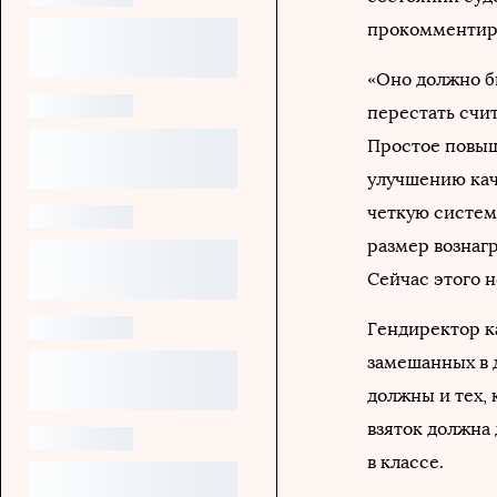
прокомментиро
«Оно должно б
перестать счи
Простое повыш
улучшению кач
четкую систем
размер вознаг
Сейчас этого н
Гендиректор к
замешанных в 
должны и тех, 
взяток должна
в классе.