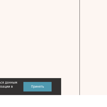
ься данным
изации в
Принять