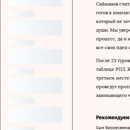
Сайманов счита
готов к измен
который не хоч
души. Мы увере
процесс, да и 
все свои идеи 
После 23 туро
таблице РПЛ. К
третьем месте
проведут прот
занимающего ч
Рекомендуем
Сын бизнесмена