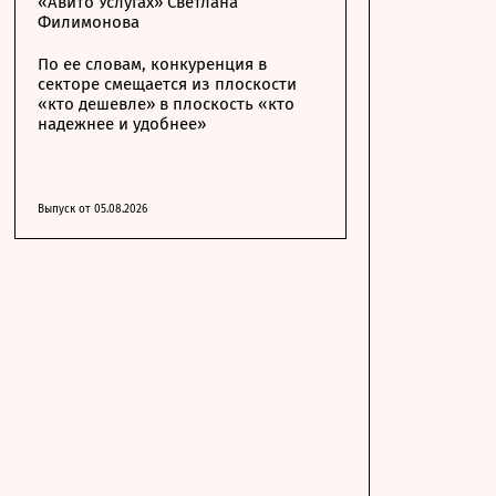
«Авито Услугах» Светлана
Филимонова
По ее словам, конкуренция в
секторе смещается из плоскости
«кто дешевле» в плоскость «кто
надежнее и удобнее»
Выпуск от 05.08.2026