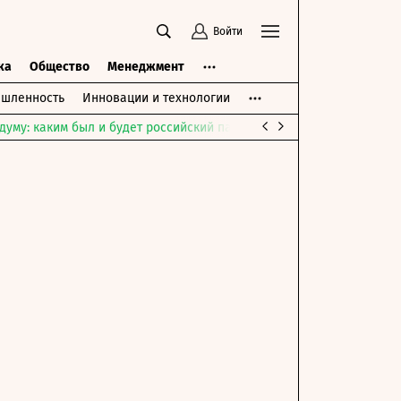
Войти
ка
Общество
Менеджмент
шленность
Инновации и технологии
думу: каким был и будет российский парламент
Война на Ближне