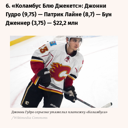
6. «Коламбус Блю Джекетс»: Джонни
Гудро (9,75) — Патрик Лайне (8,7) — Бун
Дженнер (3,75) — $22,2 млн
Джонни Гудро серьезно утяжелил платежку «Коламбуса»
/
Wikimedia Commons