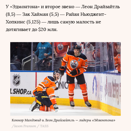
У «Эдмонтона» и второе звено — Леон Драйзайтль
(8,5) — Зак Хайман (5,5) — Райан Ньюджент-
Хопкинс (5,125) — лишь самую малость не
дотягивает до $20 млн.
Коннор Макдэвид и Леон Драйзайтль — лидеры «Эдмонтона»
/
Jason Franson / TASS