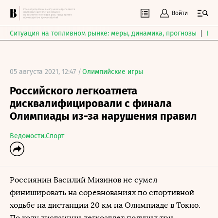
Войти
Ситуация на топливном рынке: меры, динамика, прогнозы
Выб
05 августа 2021, 12:47 /
Олимпийские игры
Российского легкоатлета
дисквалифицировали с финала
Олимпиады из-за нарушения правил
Ведомости.Спорт
Россиянин Василий Мизинов не сумел
финишировать на соревнованиях по спортивной
ходьбе на дистанции 20 км на Олимпиаде в Токио.
По ходу дистанции легкоатлет получил три