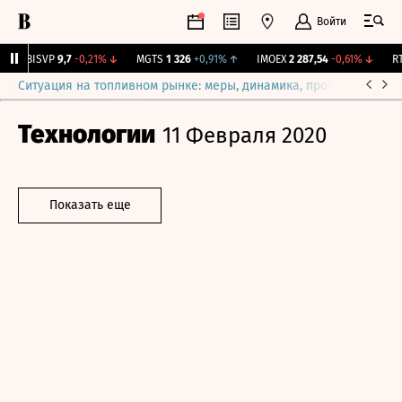
Войти
BISVP
9,7
-0,21%
↓
MGTS
1 326
+0,91%
↑
IMOEX
2 287,54
-0,61%
↓
RTS
Ситуация на топливном рынке: меры, динамика, прогнозы
Выб
Технологии
11 Февраля 2020
Показать еще