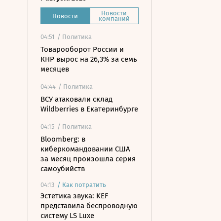
Новости
Новости
компаний
04:51
/ Политика
Товарооборот России и
КНР вырос на 26,3% за семь
месяцев
04:44
/ Политика
ВСУ атаковали склад
Wildberries в Екатеринбурге
04:15
/ Политика
Bloomberg: в
киберкомандовании США
за месяц произошла серия
самоубийств
04:13
/
Как потратить
Эстетика звука: KEF
представила беспроводную
систему LS Luxe