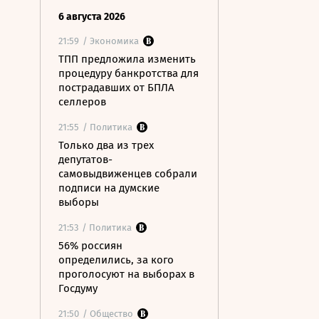
6 августа 2026
21:59
/ Экономика
ТПП предложила изменить
процедуру банкротства для
пострадавших от БПЛА
селлеров
21:55
/ Политика
Только два из трех
депутатов-
самовыдвиженцев собрали
подписи на думские
выборы
21:53
/ Политика
56% россиян
определились, за кого
проголосуют на выборах в
Госдуму
21:50
/ Общество