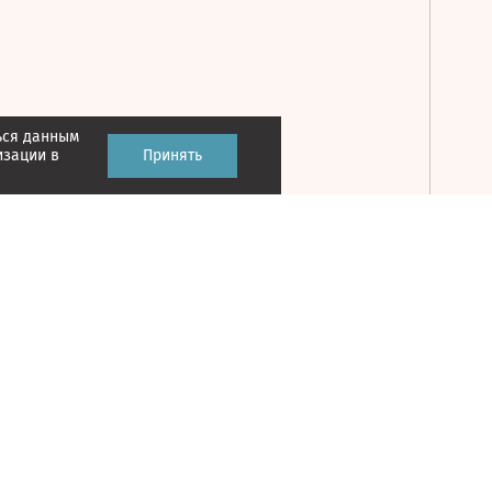
ься данным
Принять
изации в