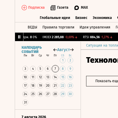
Подписка
Газета
MAX
Глобальные идеи
Бизнес
Экономика
ВЕДЫ
Правила торговли
Идеи управления
Г
Глобальные идеи
Бизнес
Экономик
↓
CNY Бирж.
0
0%
IMOEX
2 285,88
-0,69%
↓
RTSI
884,56
-1,27%
↓
RGB
Ситуация на топл
КАЛЕНДАРЬ
Август
СОБЫТИЙ
Пн
Вт
Ср
Чт
Пт
Сб
Вс
Техноло
1
2
3
4
5
6
7
8
9
10
11
12
13
14
15
16
Показать ещ
17
18
19
20
21
22
23
24
25
26
27
28
29
30
31
7 августа 2026