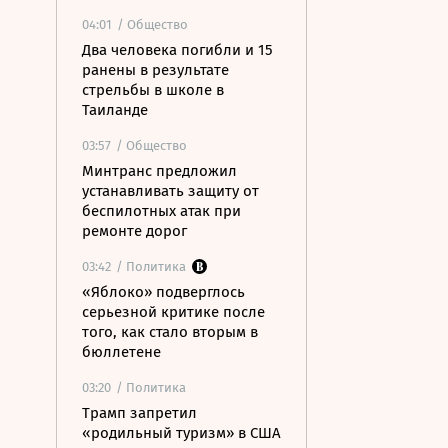
04:01
/ Общество
Два человека погибли и 15
ранены в результате
стрельбы в школе в
Таиланде
03:57
/ Общество
Минтранс предложил
устанавливать защиту от
беспилотных атак при
ремонте дорог
03:42
/ Политика
«Яблоко» подверглось
серьезной критике после
того, как стало вторым в
бюллетене
03:20
/ Политика
Трамп запретил
«родильный туризм» в США