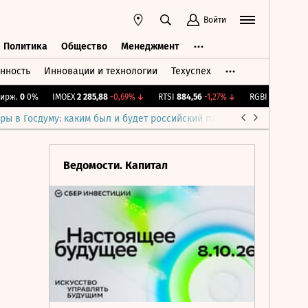
Войти
Политика
Общество
Менеджмент
нность
Инновации и технологии
Техуспех
ть
Политика
Общество
Менеджмент
.
0
0%
IMOEX
2 285,88
-0,69%
↓
RTSI
884,56
-1,27%
↓
RGBI
115,38
+0,12%
ры в Госдуму: каким был и будет российский парламент
Война н
Ведомости. Капитал