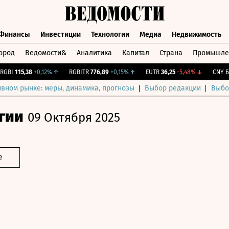
Финансы
Инвестиции
Технологии
Медиа
Недвижимость
ород
Ведомости&
Аналитика
Капитал
Страна
Промышле
а
Финансы
Инвестиции
Технологии
Медиа
Недвижимос
I
115,38
+0,12%
↑
RGBITR
776,89
+0,15%
↑
EUTR
36,25
-5,48%
↓
CNY Бирж
ивном рынке: меры, динамика, прогнозы
Выбор редакции
Выбо
гии
09 Октября 2025
е