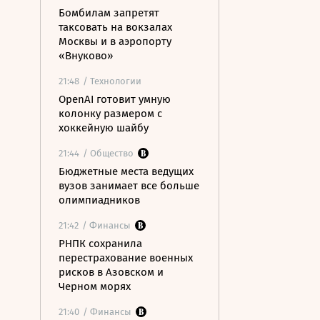
Бомбилам запретят
таксовать на вокзалах
Москвы и в аэропорту
«Внуково»
21:48
/ Технологии
OpenAI готовит умную
колонку размером с
хоккейную шайбу
21:44
/ Общество
Бюджетные места ведущих
вузов занимает все больше
олимпиадников
21:42
/ Финансы
РНПК сохранила
перестрахование военных
рисков в Азовском и
Черном морях
21:40
/ Финансы