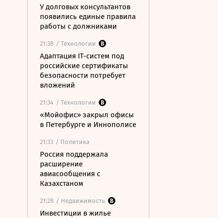
У долговых консультантов
появились единые правила
работы с должниками
21:38
/ Технологии
Адаптация IT-систем под
российские сертификаты
безопасности потребует
вложений
21:34
/ Технологии
«Мойофис» закрыл офисы
в Петербурге и Иннополисе
21:33
/ Политика
Россия поддержала
расширение
авиасообщения с
Казахстаном
21:28
/ Недвижимость
Инвестиции в жилье