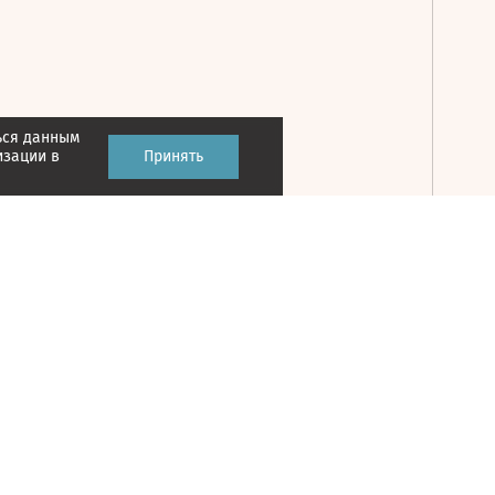
ься данным
Принять
изации в