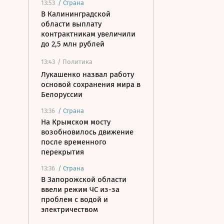
13:53
/
Страна
В Калининградской
области выплату
контрактникам увеличили
до 2,5 млн рублей
13:43
/ Политика
Лукашенко назвал работу
основой сохранения мира в
Белоруссии
13:36
/
Страна
На Крымском мосту
возобновилось движение
после временного
перекрытия
13:36
/
Страна
В Запорожской области
ввели режим ЧС из-за
проблем с водой и
электричеством