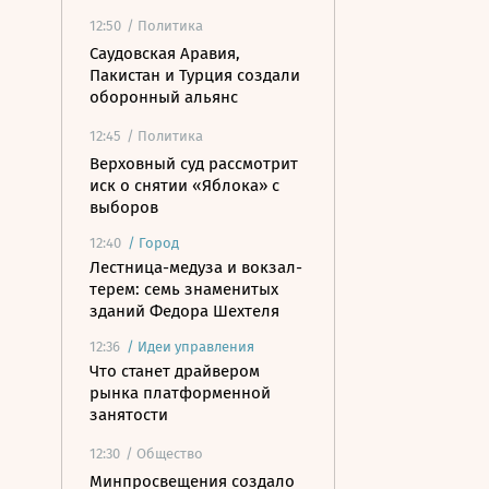
12:50
/ Политика
Саудовская Аравия,
Пакистан и Турция создали
оборонный альянс
12:45
/ Политика
Верховный суд рассмотрит
иск о снятии «Яблока» с
выборов
12:40
/
Город
Лестница-медуза и вокзал-
терем: семь знаменитых
зданий Федора Шехтеля
12:36
/
Идеи управления
Что станет драйвером
рынка платформенной
занятости
12:30
/ Общество
Минпросвещения создало