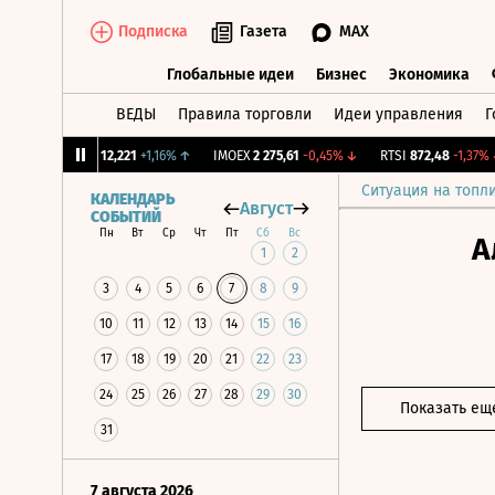
Подписка
Газета
MAX
Глобальные идеи
Бизнес
Экономика
ВЕДЫ
Правила торговли
Идеи управления
Г
Глобальные идеи
Бизнес
Экономик
CNY Бирж.
12,221
+1,16%
↑
IMOEX
2 275,61
-0,45%
↓
RTSI
872,48
-1,37%
↓
Ситуация на топл
КАЛЕНДАРЬ
Август
СОБЫТИЙ
Пн
Вт
Ср
Чт
Пт
Сб
Вс
А
1
2
3
4
5
6
7
8
9
10
11
12
13
14
15
16
17
18
19
20
21
22
23
24
25
26
27
28
29
30
Показать ещ
31
7 августа 2026