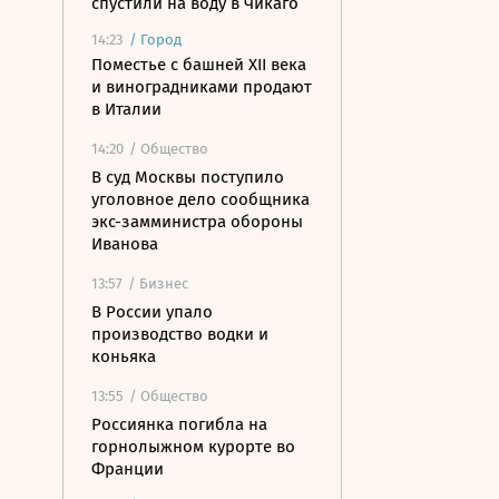
спустили на воду в Чикаго
14:23
/
Город
Поместье с башней XII века
и виноградниками продают
в Италии
14:20
/ Общество
В суд Москвы поступило
уголовное дело сообщника
экс-замминистра обороны
Иванова
13:57
/ Бизнес
В России упало
производство водки и
коньяка
13:55
/ Общество
Россиянка погибла на
горнолыжном курорте во
Франции