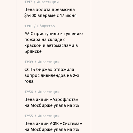
13:17
/ Инвестиции
Цена золота превысила
$4400 впервые с 17 июня
13:10
/ Общество
МЧС приступило к тушению
пожара на складе с
краской и автомаслами в
Брянске
13:09
/ Инвестиции
«СПБ биржа» отложила
вопрос дивидендов на 2–3
года
12:56
/ Инвестиции
Цена акций «Аэрофлота»
на Мосбирже упала на 2%
12:55
/ Инвестиции
Цена акций АФК «Система»
на Мосбирже упала на 2%