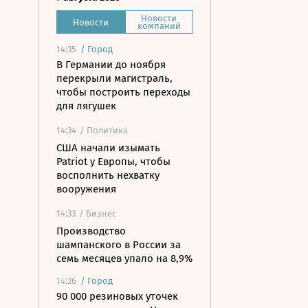
Новости
Новости
компаний
14:35
/
Город
В Германии до ноября
перекрыли магистраль,
чтобы построить переходы
для лягушек
14:34
/ Политика
США начали изымать
Patriot у Европы, чтобы
восполнить нехватку
вооружения
14:33
/ Бизнес
Производство
шампанского в России за
семь месяцев упало на 8,9%
14:26
/
Город
90 000 резиновых уточек