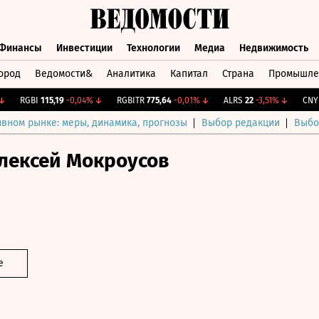
Финансы
Инвестиции
Технологии
Медиа
Недвижимость
ород
Ведомости&
Аналитика
Капитал
Страна
Промышле
а
Финансы
Инвестиции
Технологии
Медиа
Недвижимос
RGBI
115,19
-0,04%
↓
RGBITR
775,64
-0,01%
↓
ALRS
22
-3,51%
↓
CNY Би
ивном рынке: меры, динамика, прогнозы
Выбор редакции
Выбо
лексей Мокроусов
е