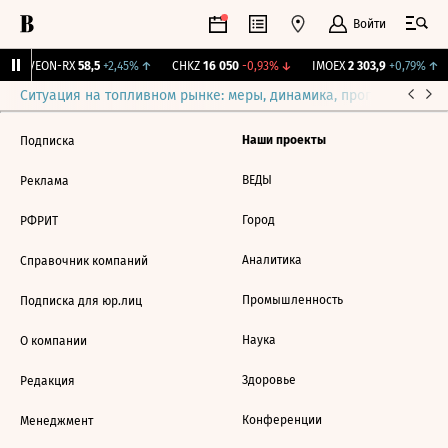
Войти
↑
VEON-RX
58,5
+2,45%
↑
CHKZ
16 050
-0,93%
↓
IMOEX
2 303,9
+0,79%
↑
Ситуация на топливном рынке: меры, динамика, прогнозы
Выб
Наши проекты
Подписка
ВЕДЫ
Реклама
Город
РФРИТ
Аналитика
Справочник компаний
Промышленность
Подписка для юр.лиц
Наука
О компании
Здоровье
Редакция
Конференции
Менеджмент