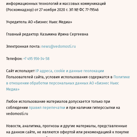
информационных технологий и массовых коммуникаций
(Роскомнадзор) от 27 ноября 2020 г. ЭЛ № ФС 77-79546
Учредитель: АО «Бизнес Ньюс Медиа»
Главный редактор: Казьмина Ирина Сергеевна
Электронная почта:
news@vedomosti.ru
Телефон:
+7 495 956-34-58
Сайт использует
IP адреса, cookie и данные геолокации
Пользователей сайта, условия использования содержатся в
Политике
в отношении обработки персональных данных АО «Бизнес Ньюс
Медиа»
Любое использование материалов допускается только при
соблюдении
правил перепечатки
и при наличии гиперссылки на
vedomosti.ru
Новости, аналитика, прогнозы и другие материалы, представленные
на данном сайте, не являются офертой или рекомендацией к покупке