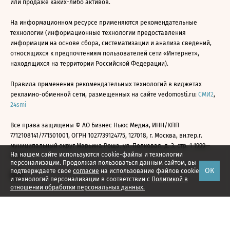
или продаже каких-либо активов.
На информационном ресурсе применяются рекомендательные
технологии (информационные технологии предоставления
информации на основе сбора, систематизации и анализа сведений,
относящихся к предпочтениям пользователей сети «Интернет»,
находящихся на территории Российской Федерации).
Правила применения рекомендательных технологий в виджетах
рекламно-обменной сети, размещенных на сайте vedomosti.ru:
СМИ2
,
24smi
Все права защищены © АО Бизнес Ньюс Медиа, ИНН/КПП
7712108141/771501001, ОГРН 1027739124775, 127018, г. Москва, вн.тер.г.
муниципальный округ Марьина Роща, ул. Полковая, д. 3, стр. 1 1999—
На нашем сайте используются cookie-файлы и технологии
2026
персонализации. Продолжая пользоваться данным сайтом, вы
ОК
подтверждаете свое
согласие
на использование файлов cookie
и технологий персонализации в соответствии с
Политикой в
отношении обработки персональных данных.