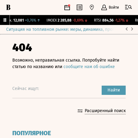
Войти
Бирж.
12,081
+0,76%
↑
IMOEX
2 285,88
-0,69%
↓
RTSI
884,56
-1,27%
↓
RGB
Ситуация на топливном рынке: меры, динамика, прогнозы
Выб
404
Возможно, неправильная ссылка. Попробуйте найти
статью по названию или
сообщите нам об ошибке
Сейчас ищут:
Найти
Расширенный поиск
ПОПУЛЯРНОЕ