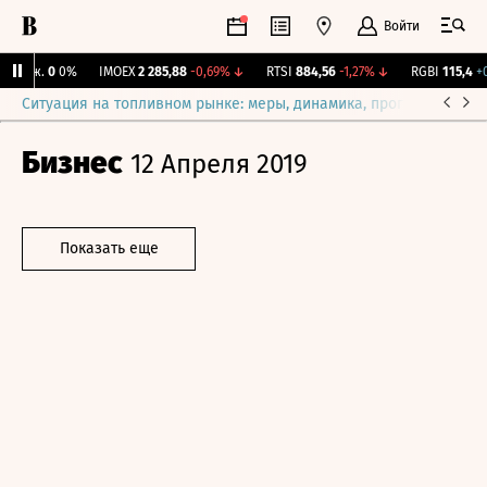
Войти
Бирж.
0
0%
IMOEX
2 285,88
-0,69%
↓
RTSI
884,56
-1,27%
↓
RGBI
115,4
+0,
Ситуация на топливном рынке: меры, динамика, прогнозы
Выб
Бизнес
12 Апреля 2019
Показать еще