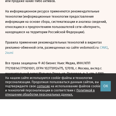
или продаже каких-либо активов.
На информационном ресурсе применяются рекомендательные
технологии (информационные технологии предоставления
информации на основе сбора, систематизации и анализа сведений,
относящихся к предпочтениям пользователей сети «Интернет»,
находящихся на территории Российской Федерации).
Правила применения рекомендательных технологий в виджетах
рекламно-обменной сети, размещенных на сайте vedomosti.ru:
СМИ2
,
24smi
Все права защищены © АО Бизнес Ньюс Медиа, ИНН/КПП
7712108141/771501001, ОГРН 1027739124775, 127018, г. Москва, вн.тер.г.
муниципальный округ Марьина Роща, ул. Полковая, д. 3, стр. 1 1999—
На нашем сайте используются cookie-файлы и технологии
2026
персонализации. Продолжая пользоваться данным сайтом, вы
ОК
подтверждаете свое
согласие
на использование файлов cookie
и технологий персонализации в соответствии с
Политикой в
отношении обработки персональных данных.