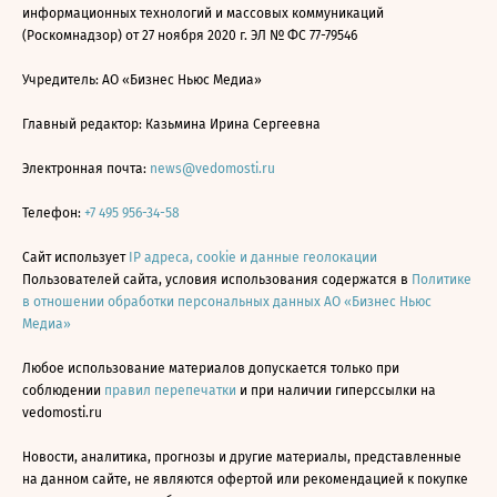
информационных технологий и массовых коммуникаций
(Роскомнадзор) от 27 ноября 2020 г. ЭЛ № ФС 77-79546
Учредитель: АО «Бизнес Ньюс Медиа»
Главный редактор: Казьмина Ирина Сергеевна
Электронная почта:
news@vedomosti.ru
Телефон:
+7 495 956-34-58
Сайт использует
IP адреса, cookie и данные геолокации
Пользователей сайта, условия использования содержатся в
Политике
в отношении обработки персональных данных АО «Бизнес Ньюс
Медиа»
Любое использование материалов допускается только при
соблюдении
правил перепечатки
и при наличии гиперссылки на
vedomosti.ru
Новости, аналитика, прогнозы и другие материалы, представленные
на данном сайте, не являются офертой или рекомендацией к покупке