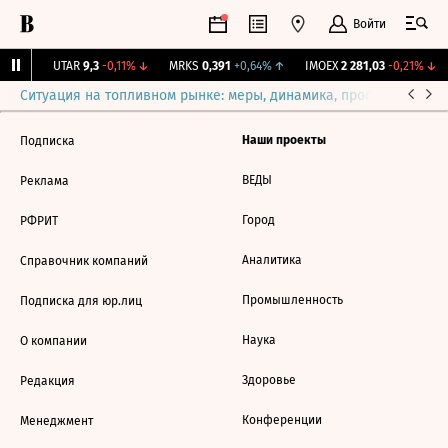
Войти
34%
↑
UTAR
9,3
-0,11%
↓
MRKS
0,391
+0,64%
↑
IMOEX
2 281,03
-0,21%
↓
Ситуация на топливном рынке: меры, динамика, прогнозы
Выб
Наши проекты
Подписка
ВЕДЫ
Реклама
Город
РФРИТ
Аналитика
Справочник компаний
Промышленность
Подписка для юр.лиц
Наука
О компании
Здоровье
Редакция
Конференции
Менеджмент