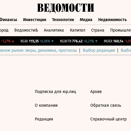
Финансы
Инвестиции
Технологии
Медиа
Недвижимость
ород
Ведомости&
Аналитика
Капитал
Страна
Промышле
а
Финансы
Инвестиции
Технологии
Медиа
Недвижимос
-1,27%
↓
RGBI
115,35
+0,18%
↑
RGBITR
776,42
+0,21%
↑
MOEX
160,14
-1,09
ивном рынке: меры, динамика, прогнозы
Выбор редакции
Выбо
Подписка для юр.лиц
Архив
О компании
Обратная связь
Редакция
Справочный центр