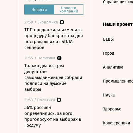
Справочник ко
Новости
Новости
компаний
21:59
/ Экономика
Наши проек
ТПП предложила изменить
процедуру банкротства для
ВЕДЫ
пострадавших от БПЛА
селлеров
Город
21:55
/ Политика
Только два из трех
Аналитика
депутатов-
самовыдвиженцев собрали
Промышленнос
подписи на думские
выборы
Наука
21:53
/ Политика
56% россиян
Здоровье
определились, за кого
проголосуют на выборах в
Конференции
Госдуму