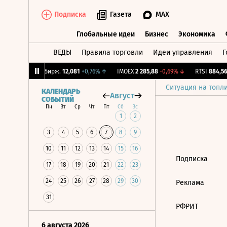
Подписка
Газета
MAX
Глобальные идеи
Бизнес
Экономика
ВЕДЫ
Правила торговли
Идеи управления
Г
Глобальные идеи
Бизнес
Экономик
,09%
↓
CNY Бирж.
12,081
+0,76%
↑
IMOEX
2 285,88
-0,69%
↓
RTSI
884,56
Ситуация на топл
КАЛЕНДАРЬ
Август
СОБЫТИЙ
Пн
Вт
Ср
Чт
Пт
Сб
Вс
1
2
3
4
5
6
7
8
9
10
11
12
13
14
15
16
Подписка
17
18
19
20
21
22
23
24
25
26
27
28
29
30
Реклама
31
РФРИТ
6 августа 2026