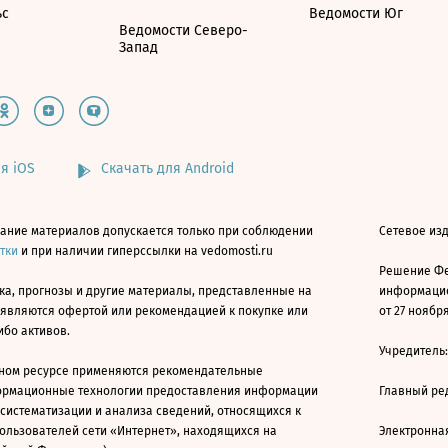
ьс
Ведомости Юг
Ведомости Северо-
Запад
я iOS
Скачать для Android
ание материалов допускается только при соблюдении
Сетевое изд
атки
и при наличии гиперссылки на vedomosti.ru
Решение Фе
ка, прогнозы и другие материалы, представленные на
информацио
 являются офертой или рекомендацией к покупке или
от 27 ноября
ибо активов.
Учредитель
ном ресурсе применяются рекомендательные
ормационные технологии предоставления информации
Главный ре
 систематизации и анализа сведений, относящихся к
ользователей сети «Интернет», находящихся на
Электронна