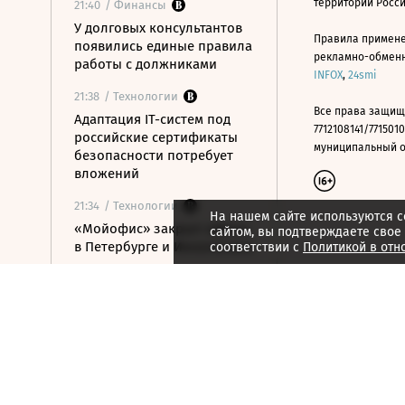
территории Росс
21:40
/ Финансы
У долговых консультантов
Правила примене
появились единые правила
рекламно-обменно
работы с должниками
INFOX
,
24smi
21:38
/ Технологии
Все права защищ
Адаптация IT-систем под
7712108141/7715010
российские сертификаты
муниципальный окр
безопасности потребует
вложений
21:34
/ Технологии
На нашем сайте используются c
«Мойофис» закрыл офисы
сайтом, вы подтверждаете свое
в Петербурге и Иннополисе
соответствии с
Политикой в отн
21:33
/ Политика
Россия поддержала
расширение
авиасообщения с
Казахстаном
21:28
/ Недвижимость