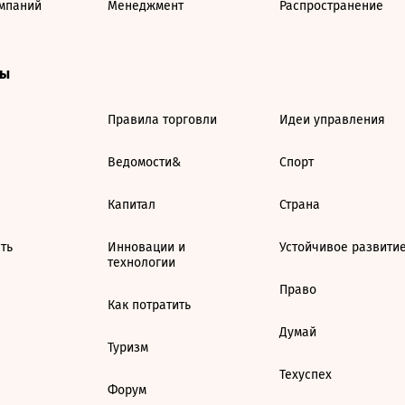
мпаний
Менеджмент
Распространение
ты
Правила торговли
Идеи управления
Ведомости&
Спорт
Капитал
Страна
ть
Инновации и
Устойчивое развити
технологии
Право
Как потратить
Думай
Туризм
Техуспех
Форум