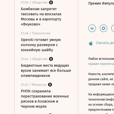
21:50
/ Общество
Премия Импул
Бомбилам запретят
таксовать на вокзалах
Москвы и в аэропорту
«Внуково»
21:48
/ Технологии
OpenAI готовит умную
Скачать дл
колонку размером с
хоккейную шайбу
21:44
/ Общество
Любое использов
правил перепеч
Бюджетные места ведущих
вузов занимает все больше
Новости, аналити
олимпиадников
данном сайте, не
продаже каких-л
21:42
/ Финансы
РНПК сохранила
На информацион
перестрахование военных
технологии (инф
рисков в Азовском и
на основе сбора,
Черном морях
предпочтениям п