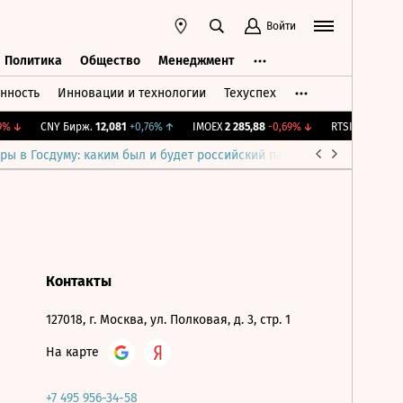
Войти
Политика
Общество
Менеджмент
нность
Инновации и технологии
Техуспех
ть
Политика
Общество
Менеджмент
%
↓
CNY Бирж.
12,081
+0,76%
↑
IMOEX
2 285,88
-0,69%
↓
RTSI
884,56
-1,
ры в Госдуму: каким был и будет российский парламент
Война н
Контакты
127018, г. Москва, ул. Полковая, д. 3, стр. 1
На карте
+7 495 956-34-58