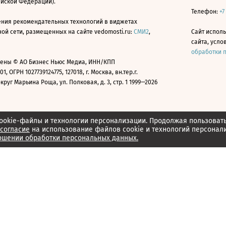
ийской Федерации).
Телефон:
+7
ния рекомендательных технологий в виджетах
й сети, размещенных на сайте vedomosti.ru:
СМИ2
,
Сайт испол
сайта, усл
обработки 
ены © АО Бизнес Ньюс Медиа, ИНН/КПП
01, ОГРН 1027739124775, 127018, г. Москва, вн.тер.г.
уг Марьина Роща, ул. Полковая, д. 3, стр. 1 1999—2026
ookie-файлы и технологии персонализации. Продолжая пользоват
согласие
на использование файлов cookie и технологий персонал
ошении обработки персональных данных.