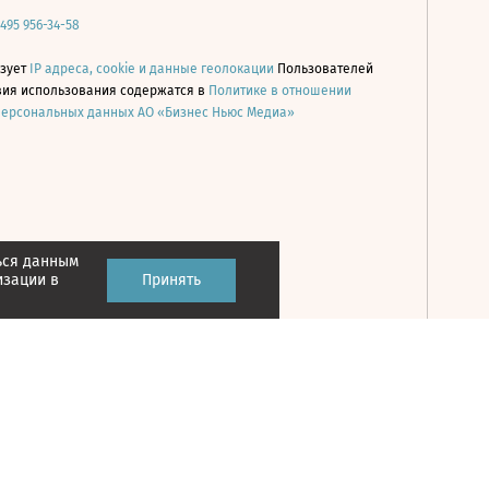
 495 956-34-58
ьзует
IP адреса, cookie и данные геолокации
Пользователей
овия использования содержатся в
Политике в отношении
персональных данных АО «Бизнес Ньюс Медиа»
ься данным
Принять
изации в