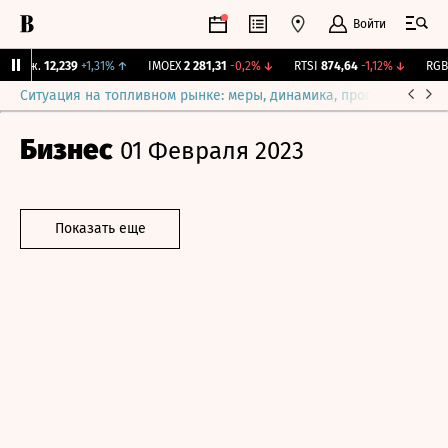
Войти
Бирж.
12,239
+1,31%
↑
IMOEX
2 281,31
-0,2%
↓
RTSI
874,64
-1,12%
↓
RGBI
Ситуация на топливном рынке: меры, динамика, прогнозы
Выб
Бизнес
01 Февраля 2023
Показать еще