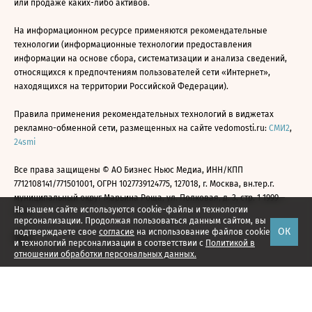
или продаже каких-либо активов.
На информационном ресурсе применяются рекомендательные
технологии (информационные технологии предоставления
информации на основе сбора, систематизации и анализа сведений,
относящихся к предпочтениям пользователей сети «Интернет»,
находящихся на территории Российской Федерации).
Правила применения рекомендательных технологий в виджетах
рекламно-обменной сети, размещенных на сайте vedomosti.ru:
СМИ2
,
24smi
Все права защищены © АО Бизнес Ньюс Медиа, ИНН/КПП
7712108141/771501001, ОГРН 1027739124775, 127018, г. Москва, вн.тер.г.
муниципальный округ Марьина Роща, ул. Полковая, д. 3, стр. 1 1999—
На нашем сайте используются cookie-файлы и технологии
2026
персонализации. Продолжая пользоваться данным сайтом, вы
ОК
подтверждаете свое
согласие
на использование файлов cookie
и технологий персонализации в соответствии с
Политикой в
отношении обработки персональных данных.