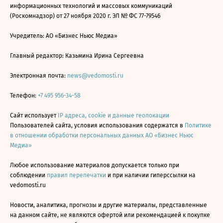
информационных технологий и массовых коммуникаций
(Роскомнадзор) от 27 ноября 2020 г. ЭЛ № ФС 77-79546
Учредитель: АО «Бизнес Ньюс Медиа»
Главный редактор: Казьмина Ирина Сергеевна
Электронная почта:
news@vedomosti.ru
Телефон:
+7 495 956-34-58
Сайт использует
IP адреса, cookie и данные геолокации
Пользователей сайта, условия использования содержатся в
Политике
в отношении обработки персональных данных АО «Бизнес Ньюс
Медиа»
Любое использование материалов допускается только при
соблюдении
правил перепечатки
и при наличии гиперссылки на
vedomosti.ru
Новости, аналитика, прогнозы и другие материалы, представленные
на данном сайте, не являются офертой или рекомендацией к покупке