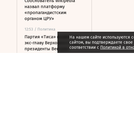
Сооснователь Wikipedia
назвал платформу
«пропагандистским
органом ЦРУ»
12:53
/ Политика
Партия «Тиса» выдвинула
На нашем сайте используются c
сайтом, вы подтверждаете свое
экс-главу Верховного суда в
соответствии с
Политикой в отн
президенты Венгрии
12:29
/
Страна
ВСУ атаковали грузовик в
Белгородской области,
пострадали три человека
12:19
/ Политика
У побережья Турции
обнаружили дрон без
взрывчатки
12:03
/
Страна
В Севастополе после атаки
БПЛА повреждены 12