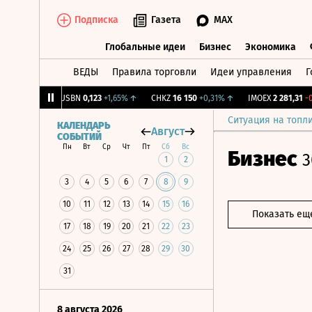
Подписка
Газета
MAX
Глобальные идеи
Бизнес
Экономика
ВЕДЫ
Правила торговли
Идеи управления
Г
Глобальные идеи
Бизнес
Экономик
+1,31%
↑
USBN
0,123
+1,65%
↑
CHKZ
16 150
+0,31%
↑
IMOEX
2 281,31
-0,2
Ситуация на топл
КАЛЕНДАРЬ
Август
СОБЫТИЙ
Пн
Вт
Ср
Чт
Пт
Сб
Вс
Бизнес
3
1
2
3
4
5
6
7
8
9
10
11
12
13
14
15
16
Показать ещ
17
18
19
20
21
22
23
24
25
26
27
28
29
30
31
8 августа 2026