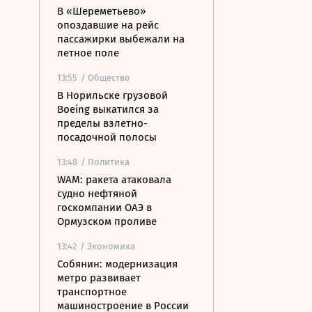
В «Шереметьево»
опоздавшие на рейс
пассажирки выбежали на
летное поле
13:55
/ Общество
В Норильске грузовой
Boeing выкатился за
пределы взлетно-
посадочной полосы
13:48
/ Политика
WAM: ракета атаковала
судно нефтяной
госкомпании ОАЭ в
Ормузском проливе
13:42
/ Экономика
Собянин: модернизация
метро развивает
транспортное
машиностроение в России