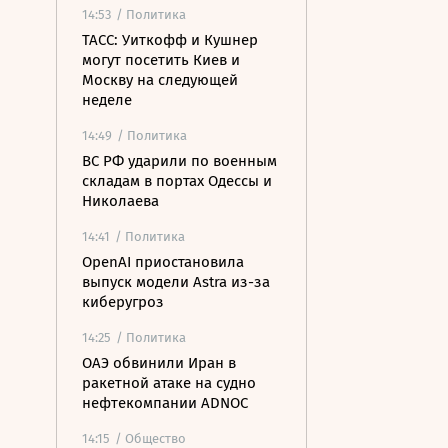
14:53
/ Политика
ТАСС: Уиткофф и Кушнер
могут посетить Киев и
Москву на следующей
неделе
14:49
/ Политика
ВС РФ ударили по военным
складам в портах Одессы и
Николаева
14:41
/ Политика
OpenAI приостановила
выпуск модели Astra из-за
киберугроз
14:25
/ Политика
ОАЭ обвинили Иран в
ракетной атаке на судно
нефтекомпании ADNOC
14:15
/ Общество