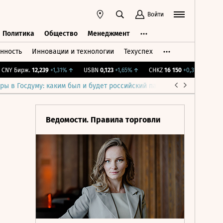
Войти
Политика
Общество
Менеджмент
нность
Инновации и технологии
Техуспех
ть
Политика
Общество
Менеджмент
Y Бирж.
12,239
+1,31%
↑
USBN
0,123
+1,65%
↑
CHKZ
16 150
+0,31%
↑
IMOE
ры в Госдуму: каким был и будет российский парламент
Война н
Ведомости. Правила торговли