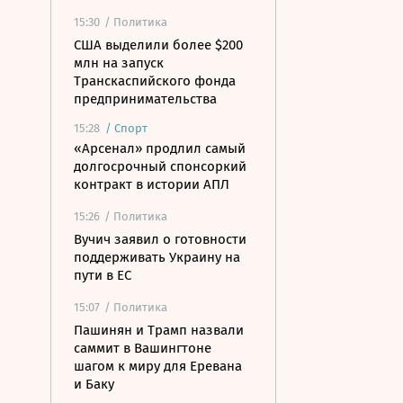
15:30
/ Политика
США выделили более $200
млн на запуск
Транскаспийского фонда
предпринимательства
15:28
/
Спорт
«Арсенал» продлил самый
долгосрочный спонсоркий
контракт в истории АПЛ
15:26
/ Политика
Вучич заявил о готовности
поддерживать Украину на
пути в ЕС
15:07
/ Политика
Пашинян и Трамп назвали
саммит в Вашингтоне
шагом к миру для Еревана
и Баку