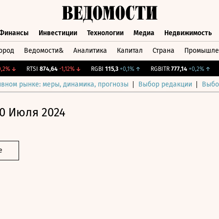
Финансы
Инвестиции
Технологии
Медиа
Недвижимость
ород
Ведомости&
Аналитика
Капитал
Страна
Промышле
а
Финансы
Инвестиции
Технологии
Медиа
Недвижимос
%
↓
RTSI
874,64
-1,12%
↓
RGBI
115,3
+0,1%
↑
RGBITR
777,14
+0,2%
↑
CN
ивном рынке: меры, динамика, прогнозы
Выбор редакции
Выбо
0 Июля 2024
е