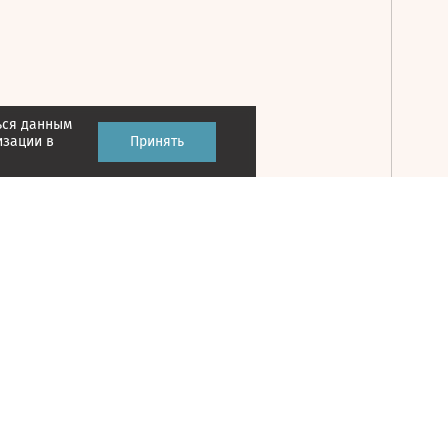
ься данным
Принять
изации в