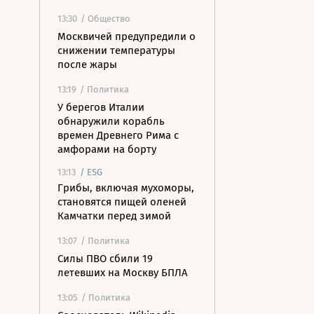
13:30
/ Общество
Москвичей предупредили о
снижении температуры
после жары
13:19
/ Политика
У берегов Италии
обнаружили корабль
времен Древнего Рима с
амфорами на борту
13:13
/
ESG
Грибы, включая мухоморы,
становятся пищей оленей
Камчатки перед зимой
13:07
/ Политика
Силы ПВО сбили 19
летевших на Москву БПЛА
13:05
/ Политика