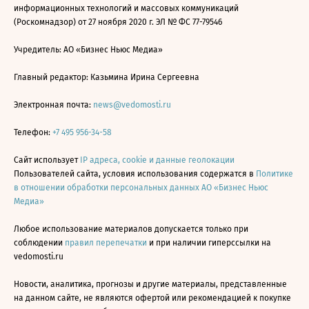
информационных технологий и массовых коммуникаций
(Роскомнадзор) от 27 ноября 2020 г. ЭЛ № ФС 77-79546
Учредитель: АО «Бизнес Ньюс Медиа»
Главный редактор: Казьмина Ирина Сергеевна
Электронная почта:
news@vedomosti.ru
Телефон:
+7 495 956-34-58
Сайт использует
IP адреса, cookie и данные геолокации
Пользователей сайта, условия использования содержатся в
Политике
в отношении обработки персональных данных АО «Бизнес Ньюс
Медиа»
Любое использование материалов допускается только при
соблюдении
правил перепечатки
и при наличии гиперссылки на
vedomosti.ru
Новости, аналитика, прогнозы и другие материалы, представленные
на данном сайте, не являются офертой или рекомендацией к покупке