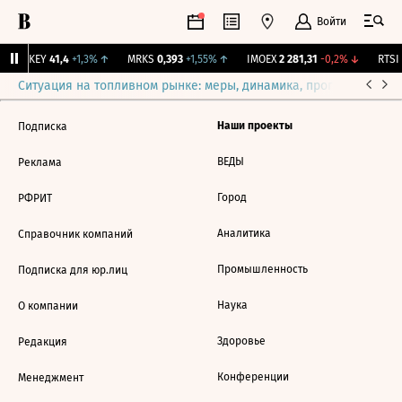
Войти
OKEY
41,4
+1,3%
↑
MRKS
0,393
+1,55%
↑
IMOEX
2 281,31
-0,2%
↓
RTSI
Ситуация на топливном рынке: меры, динамика, прогнозы
Выб
Наши проекты
Подписка
ВЕДЫ
Реклама
Город
РФРИТ
Аналитика
Справочник компаний
Промышленность
Подписка для юр.лиц
Наука
О компании
Здоровье
Редакция
Конференции
Менеджмент