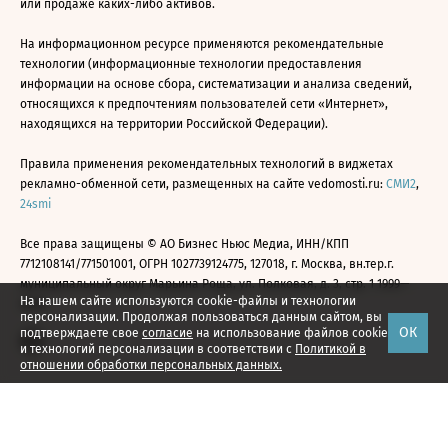
или продаже каких-либо активов.
На информационном ресурсе применяются рекомендательные
технологии (информационные технологии предоставления
информации на основе сбора, систематизации и анализа сведений,
относящихся к предпочтениям пользователей сети «Интернет»,
находящихся на территории Российской Федерации).
Правила применения рекомендательных технологий в виджетах
рекламно-обменной сети, размещенных на сайте vedomosti.ru:
СМИ2
,
24smi
Все права защищены © АО Бизнес Ньюс Медиа, ИНН/КПП
7712108141/771501001, ОГРН 1027739124775, 127018, г. Москва, вн.тер.г.
муниципальный округ Марьина Роща, ул. Полковая, д. 3, стр. 1 1999—
На нашем сайте используются cookie-файлы и технологии
2026
персонализации. Продолжая пользоваться данным сайтом, вы
ОК
подтверждаете свое
согласие
на использование файлов cookie
и технологий персонализации в соответствии с
Политикой в
отношении обработки персональных данных.