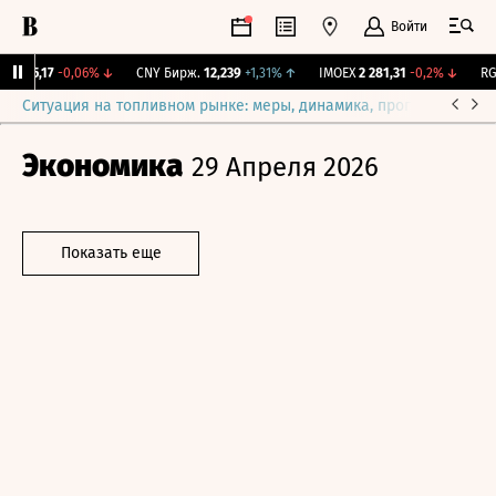
Войти
I
115,17
-0,06%
↓
CNY Бирж.
12,239
+1,31%
↑
IMOEX
2 281,31
-0,2%
↓
RGB
Ситуация на топливном рынке: меры, динамика, прогнозы
Выб
Экономика
29 Апреля 2026
Показать еще