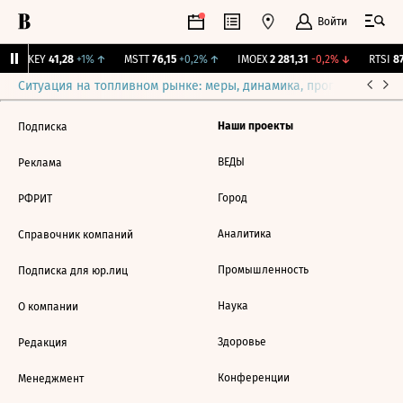
Войти
OKEY
41,28
+1%
↑
MSTT
76,15
+0,2%
↑
IMOEX
2 281,31
-0,2%
↓
RTSI
87
Ситуация на топливном рынке: меры, динамика, прогнозы
Выб
Наши проекты
Подписка
ВЕДЫ
Реклама
Город
РФРИТ
Аналитика
Справочник компаний
Промышленность
Подписка для юр.лиц
Наука
О компании
Здоровье
Редакция
Конференции
Менеджмент