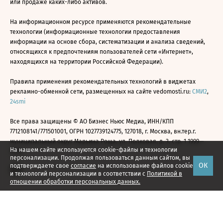
или продаже каких-либо активов.
На информационном ресурсе применяются рекомендательные
технологии (информационные технологии предоставления
информации на основе сбора, систематизации и анализа сведений,
относящихся к предпочтениям пользователей сети «Интернет»,
находящихся на территории Российской Федерации).
Правила применения рекомендательных технологий в виджетах
рекламно-обменной сети, размещенных на сайте vedomosti.ru:
СМИ2
,
24smi
Все права защищены © АО Бизнес Ньюс Медиа, ИНН/КПП
7712108141/771501001, ОГРН 1027739124775, 127018, г. Москва, вн.тер.г.
муниципальный округ Марьина Роща, ул. Полковая, д. 3, стр. 1 1999—
На нашем сайте используются cookie-файлы и технологии
2026
персонализации. Продолжая пользоваться данным сайтом, вы
ОК
подтверждаете свое
согласие
на использование файлов cookie
и технологий персонализации в соответствии с
Политикой в
отношении обработки персональных данных.