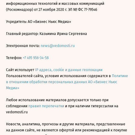
информационных технологий и массовых коммуникаций
(Роскомнадзор) от 27 ноября 2020 г. ЭЛ № ФС 77-79546
Учредитель: АО «Бизнес Ньюс Медиа»
Главный редактор: Казьмина Ирина Сергеевна
Электронная почта:
news@vedomosti.ru
Телефон:
+7 495 956-34-58
Сайт использует
IP адреса, cookie и данные геолокации
Пользователей сайта, условия использования содержатся в
Политике
в отношении обработки персональных данных АО «Бизнес Ньюс
Медиа»
Любое использование материалов допускается только при
соблюдении
правил перепечатки
и при наличии гиперссылки на
vedomosti.ru
Новости, аналитика, прогнозы и другие материалы, представленные
на данном сайте, не являются офертой или рекомендацией к покупке