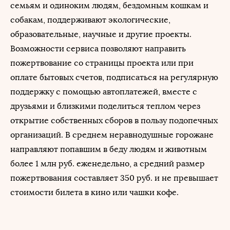
из которых можно приготовить обед без кухни, сладости,
семьям и одиноким людям, бездомным кошкам и
фрукты, а также вещи, необходимые, чтобы позаботиться о
собакам, поддерживают экологические,
себе, сохранить чистоту и комфорт в сложных условиях
образовательные, научные и другие проекты.
даже зимой: шапки, фонарики, термосы, расчески и многое
Возможности сервиса позволяют направить
другое.
«Вместе с «Мандаринкой и тушенкой» мы всегда видим и
пожертвование со страницы проекта или при
волну пожертвований: кто-то не может поддержать акцию,
оплате бытовых счетов, подписаться на регулярную
но готов подписаться на разовое или регулярное
поддержку с помощью автоплатежей, вместе с
пожертвование. Регулярные пожертвования очень важны
друзьями и близкими поделиться теплом через
для нас, чтобы планировать бюджет на следующий год», –
добавила она.
открытие собственных сборов в пользу подопечных
организаций. В среднем неравнодушные горожане
направляют попавшим в беду людям и животным
более 1 млн руб. еженедельно, а средний размер
пожертвования составляет 350 руб. и не превышает
стоимости билета в кино или чашки кофе.