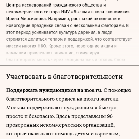
Центра исследований гражданского общества и
некоммерческого сектора НИУ «Высшая школа экономики»
Ирина Мерсиянова. Например, рост такой активности в
новогодние праздники связан с несколькими факторами. В
этот период усиливается культура дарения, а люди
стремятся делиться теплом и поддержкой, что соответствует
миссии многих НКО. Кроме этого, новогодние акции и
кампании привлекают внимание, стимулируя
благотворительность через эмоциональный отклик. Свою
роль играет и усиленная маркетинговая активность НКО,
ориентированная на праздничное настроение и готовность
Участвовать в благотворительности
людей помогать.
Пресс-секретарь фонда помощи бездомным «Ночлежка»
Поддержать нуждающихся на mos.ru.
С помощью
Нина Абросимова подтвердила, что благотворительные
благотворительного сервиса на mos.ru жители
организации стараются как распределить активности в
Москвы поддерживают нуждающихся быстро,
течение года, так и приурочить их к праздникам. В
частности, «Ночлежка» ежегодно проводит акцию
просто и безопасно. Здесь представлены 96
«Мандаринка и тушенка», в рамках которой собирает
проверенных некоммерческих организаций,
новогодние подарки для бездомных людей, чтобы никто не
которые оказывают помощь детям и взрослым,
остался без праздника. Каждый подарок – набор продуктов,