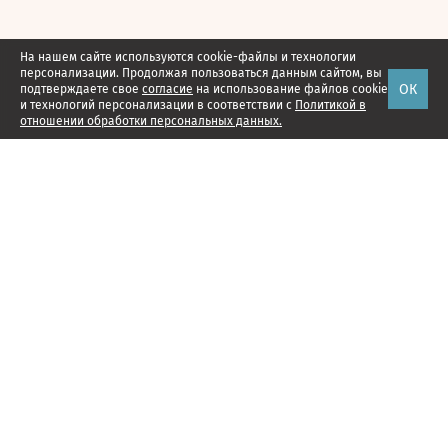
На нашем сайте используются cookie-файлы и технологии
персонализации. Продолжая пользоваться данным сайтом, вы
ОК
подтверждаете свое
согласие
на использование файлов cookie
и технологий персонализации в соответствии с
Политикой в
отношении обработки персональных данных.
Наши проекты
Подписка
Реклама
Справочник компаний
Об издании