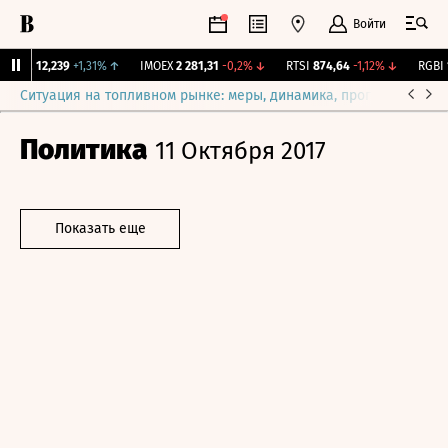
Войти
ирж.
12,239
+1,31%
↑
IMOEX
2 281,31
-0,2%
↓
RTSI
874,64
-1,12%
↓
RGBI
11
Ситуация на топливном рынке: меры, динамика, прогнозы
Выб
Политика
11 Октября 2017
Показать еще