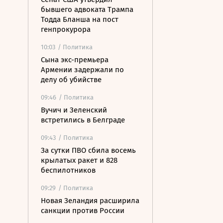
бывшего адвоката Трампа
Тодда Бланша на пост
генпрокурора
10:03
/ Политика
Сына экс-премьера
Армении задержали по
делу об убийстве
09:46
/ Политика
Вучич и Зеленский
встретились в Белграде
09:43
/ Политика
За сутки ПВО сбила восемь
крылатых ракет и 828
беспилотников
09:29
/ Политика
Новая Зеландия расширила
санкции против России