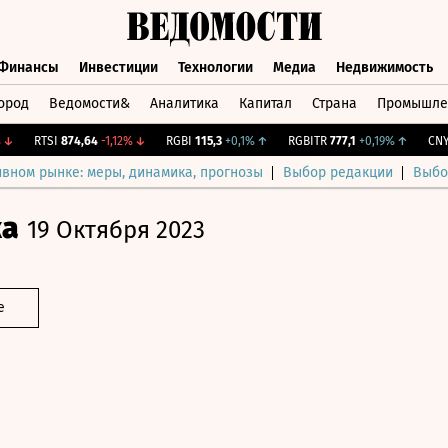
Финансы
Инвестиции
Технологии
Медиа
Недвижимость
ород
Ведомости&
Аналитика
Капитал
Страна
Промышле
а
Финансы
Инвестиции
Технологии
Медиа
Недвижимос
RTSI
874,64
-1,12%
↓
RGBI
115,3
+0,1%
↑
RGBITR
777,1
+0,19%
↑
CNY Би
ивном рынке: меры, динамика, прогнозы
Выбор редакции
Выбо
ка
19 Октября 2023
е