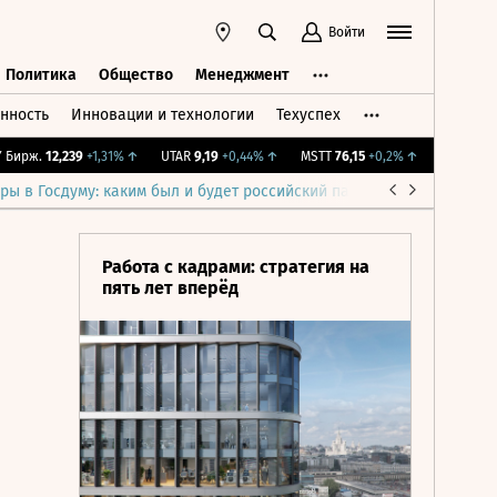
Войти
Политика
Общество
Менеджмент
нность
Инновации и технологии
Техуспех
ть
Политика
Общество
Менеджмент
рж.
12,239
+1,31%
↑
UTAR
9,19
+0,44%
↑
MSTT
76,15
+0,2%
↑
IMOEX
2 281,
ры в Госдуму: каким был и будет российский парламент
Война н
Работа с кадрами: стратегия на
пять лет вперёд