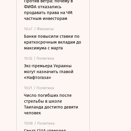
Против ветра: почему в
ФИФА отказались
продавать права на ЧМ
частным инвесторам
10:47
/ Финансы
Банки повысили ставки по
краткосрочным вкладам до
максимума с марта
10:32
/ Политика
Экс-премьера Украины
могут назначить главой
«Нафтогаза»
10:21
/ Политика
Число погибших после
стрельбы в школе
Таиланда достигло девяти
человек
10:08
/ Политика
Сенат США утвердил