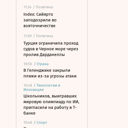
11:24
/ Политика
Index: Сийярто
заподозрили во
взяточничестве
11:09
/ Политика
Турция ограничила проход
судов в Черное море через
пролив Дарданеллы
10:56
/
Страна
В Геленджике закрыли
пляжи из-за угрозы атаки
10:48
/
Технологии и
Инновации
Школьников, выигравших
мировую олимпиаду по ИИ,
пригласили на работу в Т-
банке
10:48
/
Спорт