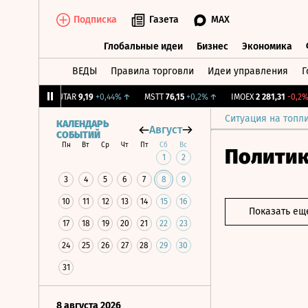
Подписка
Газета
MAX
Глобальные идеи
Бизнес
Экономика
ВЕДЫ
Правила торговли
Идеи управления
Г
Глобальные идеи
Бизнес
Экономик
+1,31%
↑
UTAR
9,19
+0,44%
↑
MSTT
76,15
+0,2%
↑
IMOEX
2 281,31
-0,2%
↓
Ситуация на топл
КАЛЕНДАРЬ
Август
СОБЫТИЙ
Пн
Вт
Ср
Чт
Пт
Сб
Вс
Полити
1
2
3
4
5
6
7
8
9
10
11
12
13
14
15
16
Показать ещ
17
18
19
20
21
22
23
24
25
26
27
28
29
30
31
8 августа 2026