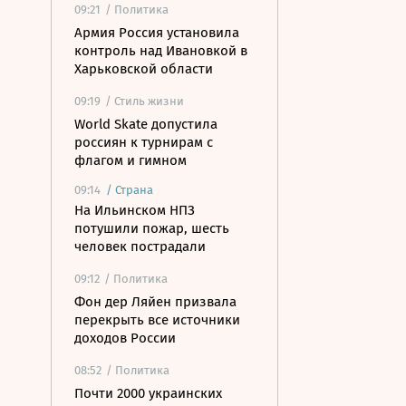
09:21
/ Политика
Армия Россия установила
контроль над Ивановкой в
Харьковской области
09:19
/ Стиль жизни
World Skate допустила
россиян к турнирам с
флагом и гимном
09:14
/
Страна
На Ильинском НПЗ
потушили пожар, шесть
человек пострадали
09:12
/ Политика
Фон дер Ляйен призвала
перекрыть все источники
доходов России
08:52
/ Политика
Почти 2000 украинских