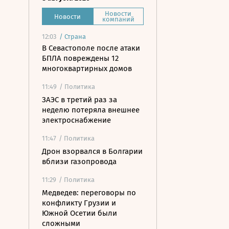
Новости
Новости
компаний
12:03
/
Страна
В Севастополе после атаки
БПЛА повреждены 12
многоквартирных домов
11:49
/ Политика
ЗАЭС в третий раз за
неделю потеряла внешнее
электроснабжение
11:47
/ Политика
Дрон взорвался в Болгарии
вблизи газопровода
11:29
/ Политика
Медведев: переговоры по
конфликту Грузии и
Южной Осетии были
сложными