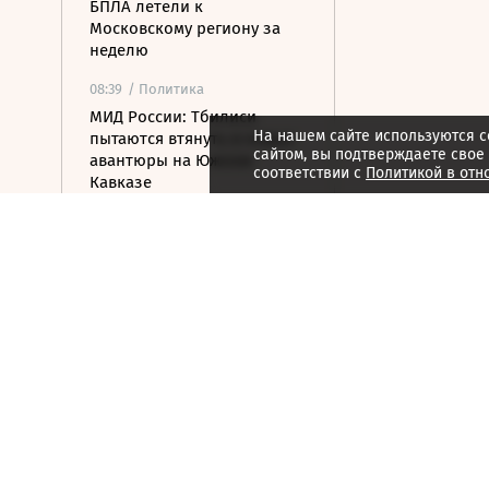
БПЛА летели к
Московскому региону за
неделю
08:39
/ Политика
МИД России: Тбилиси
На нашем сайте используются c
пытаются втянуть в новые
сайтом, вы подтверждаете свое
авантюры на Южном
соответствии с
Политикой в отн
Кавказе
08:16
/ Финансы
Банки с марта будут
блокировать переводы при
обнаружении
вредоносного ПО
07:58
/
Страна
Белгородец погиб в
результате атаки ВСУ
07:52
/
Город
Гастрономия, история
литературы и