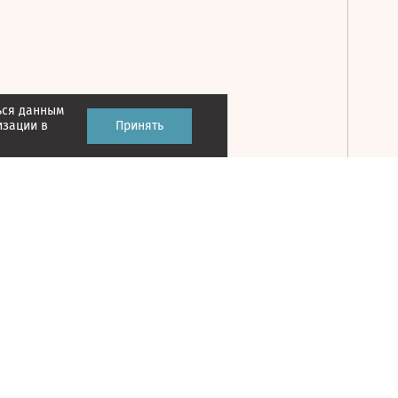
ься данным
Принять
изации в