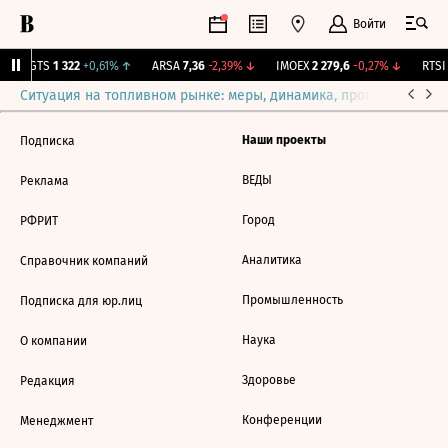
Войти
MGTS
1 322
+0,61%
↑
ARSA
7,36
-2,39%
↓
IMOEX
2 279,6
-0,27%
↓
RTSI
Ситуация на топливном рынке: меры, динамика, прогнозы
Выб
Наши проекты
Подписка
ВЕДЫ
Реклама
Город
РФРИТ
Аналитика
Справочник компаний
Промышленность
Подписка для юр.лиц
Наука
О компании
Здоровье
Редакция
Конференции
Менеджмент