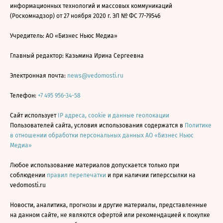
информационных технологий и массовых коммуникаций
(Роскомнадзор) от 27 ноября 2020 г. ЭЛ № ФС 77-79546
Учредитель: АО «Бизнес Ньюс Медиа»
Главный редактор: Казьмина Ирина Сергеевна
Электронная почта:
news@vedomosti.ru
Телефон:
+7 495 956-34-58
Сайт использует
IP адреса, cookie и данные геолокации
Пользователей сайта, условия использования содержатся в
Политике
в отношении обработки персональных данных АО «Бизнес Ньюс
Медиа»
Любое использование материалов допускается только при
соблюдении
правил перепечатки
и при наличии гиперссылки на
vedomosti.ru
Новости, аналитика, прогнозы и другие материалы, представленные
на данном сайте, не являются офертой или рекомендацией к покупке