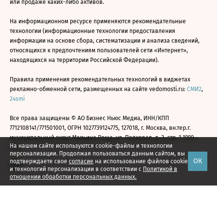
или продаже каких-либо активов.
На информационном ресурсе применяются рекомендательные
технологии (информационные технологии предоставления
информации на основе сбора, систематизации и анализа сведений,
относящихся к предпочтениям пользователей сети «Интернет»,
находящихся на территории Российской Федерации).
Правила применения рекомендательных технологий в виджетах
рекламно-обменной сети, размещенных на сайте vedomosti.ru:
СМИ2
,
24smi
Все права защищены © АО Бизнес Ньюс Медиа, ИНН/КПП
7712108141/771501001, ОГРН 1027739124775, 127018, г. Москва, вн.тер.г.
муниципальный округ Марьина Роща, ул. Полковая, д. 3, стр. 1 1999—
На нашем сайте используются cookie-файлы и технологии
2026
персонализации. Продолжая пользоваться данным сайтом, вы
ОК
подтверждаете свое
согласие
на использование файлов cookie
и технологий персонализации в соответствии с
Политикой в
отношении обработки персональных данных.