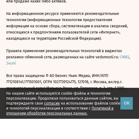
или продаже каких-либо активов.
На информационном ресурсе применяются рекомендательные
технологии (информационные технологии предоставления
информации на основе сбора, систематизации и анализа сведений,
относящихся к предпочтениям пользователей сети «Интернет»,
находящихся на территории Российской Федерации).
Правила применения рекомендательных технологий в виджетах
рекламно-обменной сети, размещенных на сайте vedomosti.ru:
СМИ2
,
24smi
Все права защищены © АО Бизнес Ньюс Медиа, ИНН/КПП
7712108141/771501001, ОГРН 1027739124775, 127018, г. Москва, вн.тер.г.
муниципальный округ Марьина Роща, ул. Полковая, д. 3, стр. 1 1999—
На нашем сайте используются cookie-файлы и технологии
2026
персонализации. Продолжая пользоваться данным сайтом, вы
ОК
подтверждаете свое
согласие
на использование файлов cookie
и технологий персонализации в соответствии с
Политикой в
отношении обработки персональных данных.