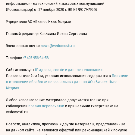
информационных технологий и массовых коммуникаций
(Роскомнадзор) от 27 ноября 2020 г. ЭЛ № ФС 77-79546
Учредитель: АО «Бизнес Ньюс Медиа»
Главный редактор: Казьмина Ирина Сергеевна
Электронная почта:
news@vedomosti.ru
Телефон:
+7 495 956-34-58
Сайт использует
IP адреса, cookie и данные геолокации
Пользователей сайта, условия использования содержатся в
Политике
в отношении обработки персональных данных АО «Бизнес Ньюс
Медиа»
Любое использование материалов допускается только при
соблюдении
правил перепечатки
и при наличии гиперссылки на
vedomosti.ru
Новости, аналитика, прогнозы и другие материалы, представленные
на данном сайте, не являются офертой или рекомендацией к покупке