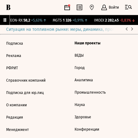
Войти
↑
VEON-RX
58,2
+5,63%
↑
MGTS
1 326
+0,91%
↑
IMOEX
2 282,45
-0,83%
↓
Ситуация на топливном рынке: меры, динамика, прогнозы
Выб
Наши проекты
Подписка
ВЕДЫ
Реклама
Город
РФРИТ
Аналитика
Справочник компаний
Промышленность
Подписка для юр.лиц
Наука
О компании
Здоровье
Редакция
Конференции
Менеджмент