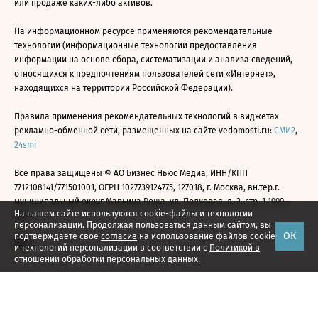
или продаже каких-либо активов.
На информационном ресурсе применяются рекомендательные
технологии (информационные технологии предоставления
информации на основе сбора, систематизации и анализа сведений,
относящихся к предпочтениям пользователей сети «Интернет»,
находящихся на территории Российской Федерации).
Правила применения рекомендательных технологий в виджетах
рекламно-обменной сети, размещенных на сайте vedomosti.ru:
СМИ2
,
24smi
Все права защищены © АО Бизнес Ньюс Медиа, ИНН/КПП
7712108141/771501001, ОГРН 1027739124775, 127018, г. Москва, вн.тер.г.
муниципальный округ Марьина Роща, ул. Полковая, д. 3, стр. 1 1999—
На нашем сайте используются cookie-файлы и технологии
2026
персонализации. Продолжая пользоваться данным сайтом, вы
ОК
подтверждаете свое
согласие
на использование файлов cookie
и технологий персонализации в соответствии с
Политикой в
отношении обработки персональных данных.