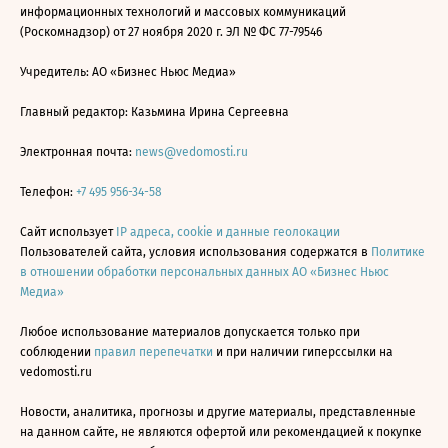
информационных технологий и массовых коммуникаций
(Роскомнадзор) от 27 ноября 2020 г. ЭЛ № ФС 77-79546
Учредитель: АО «Бизнес Ньюс Медиа»
Главный редактор: Казьмина Ирина Сергеевна
Электронная почта:
news@vedomosti.ru
Телефон:
+7 495 956-34-58
Сайт использует
IP адреса, cookie и данные геолокации
Пользователей сайта, условия использования содержатся в
Политике
в отношении обработки персональных данных АО «Бизнес Ньюс
Медиа»
Любое использование материалов допускается только при
соблюдении
правил перепечатки
и при наличии гиперссылки на
vedomosti.ru
Новости, аналитика, прогнозы и другие материалы, представленные
на данном сайте, не являются офертой или рекомендацией к покупке