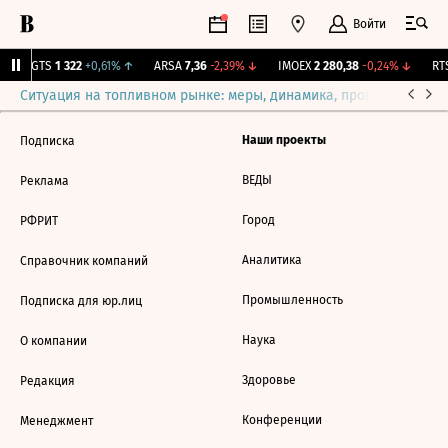
Войти
MGTS
1 322
+0,61%
↑
ARSA
7,36
-2,39%
↓
IMOEX
2 280,38
-0,24%
↓
RTS
Ситуация на топливном рынке: меры, динамика, прогнозы
Выб
Наши проекты
Подписка
ВЕДЫ
Реклама
Город
РФРИТ
Аналитика
Справочник компаний
Промышленность
Подписка для юр.лиц
Наука
О компании
Здоровье
Редакция
Конференции
Менеджмент