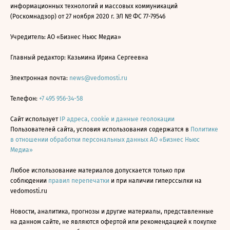
информационных технологий и массовых коммуникаций
(Роскомнадзор) от 27 ноября 2020 г. ЭЛ № ФС 77-79546
Учредитель: АО «Бизнес Ньюс Медиа»
Главный редактор: Казьмина Ирина Сергеевна
Электронная почта:
news@vedomosti.ru
Телефон:
+7 495 956-34-58
Сайт использует
IP адреса, cookie и данные геолокации
Пользователей сайта, условия использования содержатся в
Политике
в отношении обработки персональных данных АО «Бизнес Ньюс
Медиа»
Любое использование материалов допускается только при
соблюдении
правил перепечатки
и при наличии гиперссылки на
vedomosti.ru
Новости, аналитика, прогнозы и другие материалы, представленные
на данном сайте, не являются офертой или рекомендацией к покупке