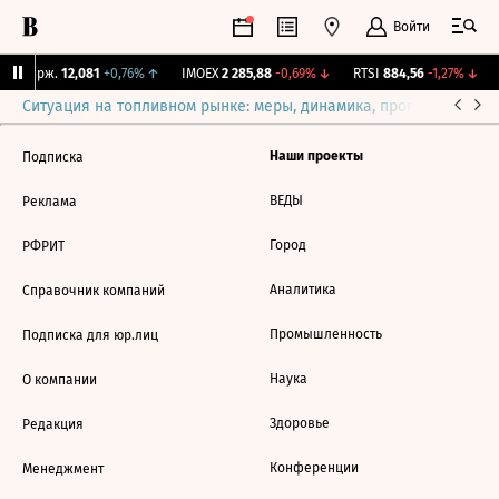
Войти
NY Бирж.
12,081
+0,76%
↑
IMOEX
2 285,88
-0,69%
↓
RTSI
884,56
-1,27%
↓
Ситуация на топливном рынке: меры, динамика, прогнозы
Выб
Наши проекты
Подписка
ВЕДЫ
Реклама
Город
РФРИТ
Аналитика
Справочник компаний
Промышленность
Подписка для юр.лиц
Наука
О компании
Здоровье
Редакция
Конференции
Менеджмент