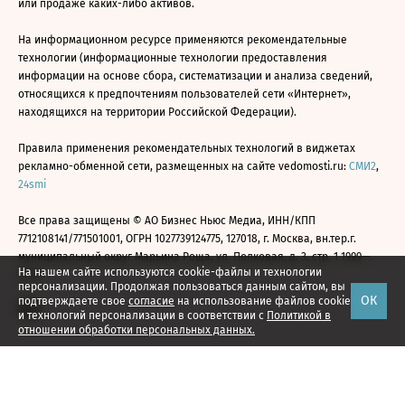
или продаже каких-либо активов.
На информационном ресурсе применяются рекомендательные
технологии (информационные технологии предоставления
информации на основе сбора, систематизации и анализа сведений,
относящихся к предпочтениям пользователей сети «Интернет»,
находящихся на территории Российской Федерации).
Правила применения рекомендательных технологий в виджетах
рекламно-обменной сети, размещенных на сайте vedomosti.ru:
СМИ2
,
24smi
Все права защищены © АО Бизнес Ньюс Медиа, ИНН/КПП
7712108141/771501001, ОГРН 1027739124775, 127018, г. Москва, вн.тер.г.
муниципальный округ Марьина Роща, ул. Полковая, д. 3, стр. 1 1999—
На нашем сайте используются cookie-файлы и технологии
2026
персонализации. Продолжая пользоваться данным сайтом, вы
ОК
подтверждаете свое
согласие
на использование файлов cookie
и технологий персонализации в соответствии с
Политикой в
отношении обработки персональных данных.