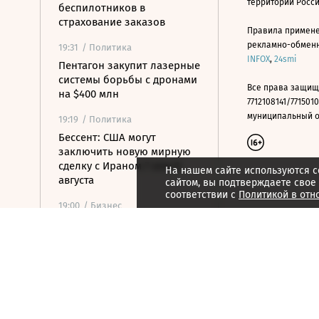
территории Росс
беспилотников в
страхование заказов
Правила примене
рекламно-обменно
19:31
/ Политика
INFOX
,
24smi
Пентагон закупит лазерные
системы борьбы с дронами
Все права защищ
на $400 млн
7712108141/7715010
муниципальный окр
19:19
/ Политика
Бессент: США могут
заключить новую мирную
сделку с Ираном 7 или 8
На нашем сайте используются c
августа
сайтом, вы подтверждаете свое
соответствии с
Политикой в отн
19:00
/ Бизнес
Аукцион по продаже
Рижского вокзала вновь не
состоялся
18:44
/ Политика
В Раде призвали Федорова
отправиться служить в ВСУ