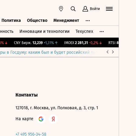
Войти
Политика
Общество
Менеджмент
нность
Инновации и технологии
Техуспех
ть
Политика
Общество
Менеджмент
%
↓
CNY Бирж.
12,239
+1,31%
↑
IMOEX
2 281,31
-0,2%
↓
RTSI
874,64
-1,12%
ры в Госдуму: каким был и будет российский парламент
Война н
Контакты
127018, г. Москва, ул. Полковая, д. 3, стр. 1
На карте
+7 495 956-34-58