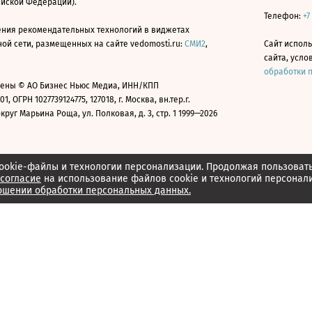
ийской Федерации).
Телефон:
+7
ния рекомендательных технологий в виджетах
й сети, размещенных на сайте vedomosti.ru:
СМИ2
,
Сайт испол
сайта, усл
обработки 
ены © АО Бизнес Ньюс Медиа, ИНН/КПП
01, ОГРН 1027739124775, 127018, г. Москва, вн.тер.г.
уг Марьина Роща, ул. Полковая, д. 3, стр. 1 1999—2026
ookie-файлы и технологии персонализации. Продолжая пользоват
согласие
на использование файлов cookie и технологий персонал
ошении обработки персональных данных.