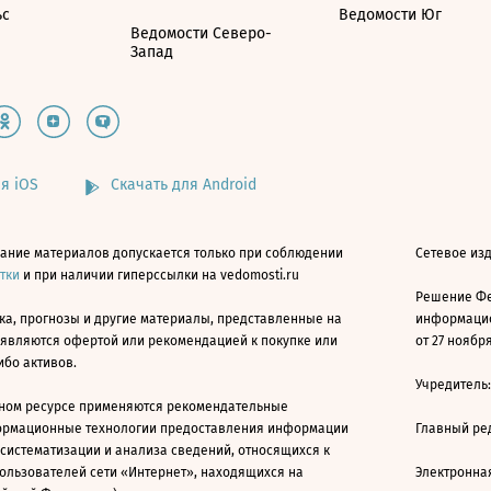
ьс
Ведомости Юг
Ведомости Северо-
Запад
я iOS
Скачать для Android
ание материалов допускается только при соблюдении
Сетевое изд
атки
и при наличии гиперссылки на vedomosti.ru
Решение Фе
ка, прогнозы и другие материалы, представленные на
информацио
 являются офертой или рекомендацией к покупке или
от 27 ноября
ибо активов.
Учредитель
ном ресурсе применяются рекомендательные
ормационные технологии предоставления информации
Главный ре
 систематизации и анализа сведений, относящихся к
ользователей сети «Интернет», находящихся на
Электронна