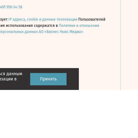
 495 956-34-58
ьзует
IP адреса, cookie и данные геолокации
Пользователей
овия использования содержатся в
Политике в отношении
персональных данных АО «Бизнес Ньюс Медиа»
ься данным
Принять
изации в