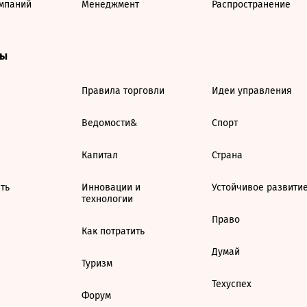
мпаний
Менеджмент
Распространение
ты
Правила торговли
Идеи управления
Ведомости&
Спорт
Капитал
Страна
ть
Инновации и
Устойчивое развити
технологии
Право
Как потратить
Думай
Туризм
Техуспех
Форум