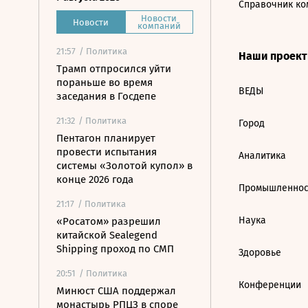
Справочник ко
Новости
Новости
компаний
21:57
/ Политика
Наши проек
Трамп отпросился уйти
пораньше во время
ВЕДЫ
заседания в Госдепе
21:32
/ Политика
Город
Пентагон планирует
провести испытания
Аналитика
системы «Золотой купол» в
конце 2026 года
Промышленнос
21:17
/ Политика
Наука
«Росатом» разрешил
китайской Sealegend
Shipping проход по СМП
Здоровье
20:51
/ Политика
Конференции
Минюст США поддержал
монастырь РПЦЗ в споре