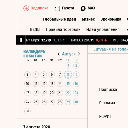
Подписка
Газета
MAX
Глобальные идеи
Бизнес
Экономика
ВЕДЫ
Правила торговли
Идеи управления
Г
Глобальные идеи
Бизнес
Экономик
5
-3,65%
↓
CNY Бирж.
12,239
+1,31%
↑
IMOEX
2 281,31
-0,2%
↓
RTSI
874,6
Ситуация на топл
КАЛЕНДАРЬ
Август
СОБЫТИЙ
Пн
Вт
Ср
Чт
Пт
Сб
Вс
1
2
3
4
5
6
7
8
9
10
11
12
13
14
15
16
Подписка
17
18
19
20
21
22
23
24
25
26
27
28
29
30
Реклама
31
РФРИТ
7 августа 2026