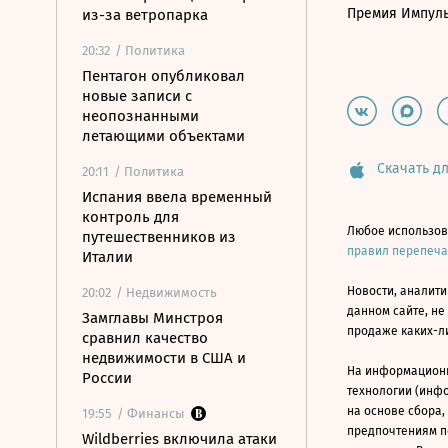
Премия Импул
из-за ветропарка
20:32
/ Политика
Пентагон опубликовал
новые записи с
неопознанными
летающими объектами
Скачать дл
20:11
/ Политика
Испания ввела временный
контроль для
Любое использов
путешественников из
правил перепеч
Италии
Новости, аналити
20:02
/ Недвижимость
данном сайте, не
Замглавы Минстроя
продаже каких-л
сравнил качество
недвижимости в США и
На информацион
России
технологии (инф
на основе сбора,
19:55
/ Финансы
предпочтениям п
Wildberries включила атаки