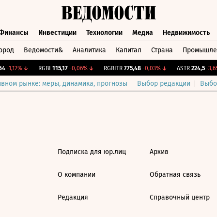
Финансы
Инвестиции
Технологии
Медиа
Недвижимость
ород
Ведомости&
Аналитика
Капитал
Страна
Промышле
а
Финансы
Инвестиции
Технологии
Медиа
Недвижимос
4
-1,12%
↓
RGBI
115,17
-0,06%
↓
RGBITR
775,48
-0,03%
↓
ASTR
224,5
-3,65
ивном рынке: меры, динамика, прогнозы
Выбор редакции
Выбо
Подписка для юр.лиц
Архив
О компании
Обратная связь
Редакция
Справочный центр