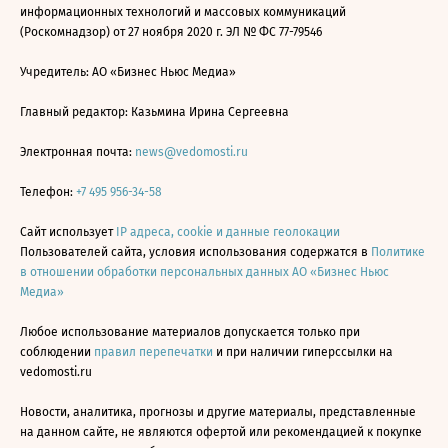
информационных технологий и массовых коммуникаций
(Роскомнадзор) от 27 ноября 2020 г. ЭЛ № ФС 77-79546
Учредитель: АО «Бизнес Ньюс Медиа»
Главный редактор: Казьмина Ирина Сергеевна
Электронная почта:
news@vedomosti.ru
Телефон:
+7 495 956-34-58
Сайт использует
IP адреса, cookie и данные геолокации
Пользователей сайта, условия использования содержатся в
Политике
в отношении обработки персональных данных АО «Бизнес Ньюс
Медиа»
Любое использование материалов допускается только при
соблюдении
правил перепечатки
и при наличии гиперссылки на
vedomosti.ru
Новости, аналитика, прогнозы и другие материалы, представленные
на данном сайте, не являются офертой или рекомендацией к покупке