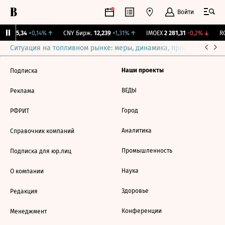
Войти
BI
115,34
+0,14%
↑
CNY Бирж.
12,239
+1,31%
↑
IMOEX
2 281,31
-0,2%
↓
RG
Ситуация на топливном рынке: меры, динамика, прогнозы
Выб
Наши проекты
Подписка
ВЕДЫ
Реклама
Город
РФРИТ
Аналитика
Справочник компаний
Промышленность
Подписка для юр.лиц
Наука
О компании
Здоровье
Редакция
Конференции
Менеджмент