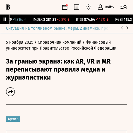
Войти
12,239
+1,31%
↑
IMOEX
2 281,31
-0,2%
↓
RTSI
874,64
-1,12%
↓
RGBI
115,3
+
Ситуация на топливном рынке: меры, динамика, прогнозы
Выб
5 ноября 2025
/ Справочник компаний
/ Финансовый
университет при Правительстве Российской Федерации
За гранью экрана: как AR, VR и MR
переписывают правила медиа и
журналистики
Архив