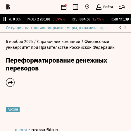
Войти
Бирж.
0
0%
IMOEX
2 285,88
-0,69%
↓
RTSI
884,56
-1,27%
↓
RGBI
115,39
+0
Ситуация на топливном рынке: меры, динамика, прогнозы
Выб
6 ноября 2025
/ Справочник компаний
/ Финансовый
университет при Правительстве Российской Федерации
Переформатирование денежных
переводов
Архив
e-mail:
pressa@fa.ru