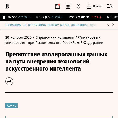
Войти
AVAN
565
+1,25%
↑
BISVP
9,6
+0,21%
↑
IMOEX
2 281,31
-0,2%
↓
RTSI
874,
Ситуация на топливном рынке: меры, динамика, прогнозы
Выб
20 ноября 2025
/ Справочник компаний
/ Финансовый
университет при Правительстве Российской Федерации
Препятствие изолированных данных
на пути внедрения технологий
искусственного интеллекта
Архив