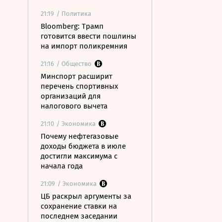
21:19
/ Политика
Bloomberg: Трамп
готовится ввести пошлины
на импорт поликремния
21:16
/ Общество
Минспорт расширит
перечень спортивных
организаций для
налогового вычета
21:10
/ Экономика
Почему нефтегазовые
доходы бюджета в июле
достигли максимума с
начала года
21:09
/ Экономика
ЦБ раскрыл аргументы за
сохранение ставки на
последнем заседании