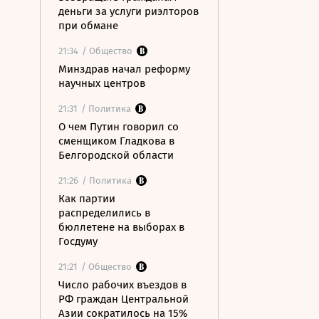
деньги за услуги риэлторов
при обмане
21:34
/ Общество
Минздрав начал реформу
научных центров
21:31
/ Политика
О чем Путин говорил со
сменщиком Гладкова в
Белгородской области
21:26
/ Политика
Как партии
распределились в
бюллетене на выборах в
Госдуму
21:21
/ Общество
Число рабочих въездов в
РФ граждан Центральной
Азии сократилось на 15%