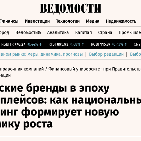
Финансы
Инвестиции
Технологии
Медиа
Недвижимость
ород
Ведомости&
Аналитика
Капитал
Страна
Промышле
а
Финансы
Инвестиции
Технологии
Медиа
Недвижимос
BITR
776,27
+0,44%
↑
RTSI
895,93
+1,68%
↑
RGBI
115,37
+0,43%
↑
CNY Би
ивном рынке: меры, динамика, прогнозы
Выбор редакции
Выбо
Справочник компаний
/ Финансовый университет при Правительств
рации
ские бренды в эпоху
плейсов: как национальн
инг формирует новую
ику роста