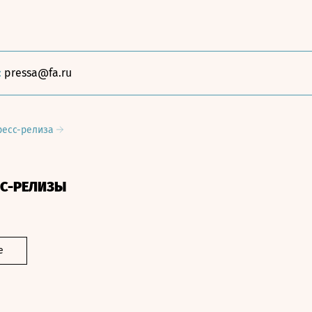
:
pressa@fa.ru
ресс-релиза
СС-РЕЛИЗЫ
е