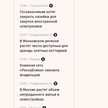
21:08
/ Технологии
Госзаказчикам хотят
закрыть лазейки для
закупок иностранной
электроники
21:07
/ Недвижимость
В Московском регионе
растет число доступных для
аренды элитных коттеджей
21:06
/ Медиа
Книжная сеть
«Республика» сменила
владельцев
21:05
/ Недвижимость
В Москве растет объем
непроданного жилья в
новостройках
21:04
/ Бизнес