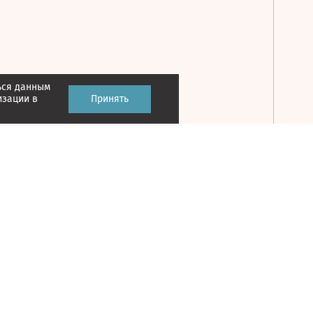
ься данным
Принять
изации в