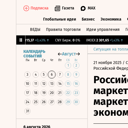
Подписка
Газета
MAX
Глобальные идеи
Бизнес
Экономика
ВЕДЫ
Правила торговли
Идеи управления
Г
Глобальные идеи
Бизнес
Экономик
%
↑
RGBI
115,37
+0,43%
↑
CNY Бирж.
0
0%
IMOEX
2 301,65
+1,43%
↑
RG
Ситуация на топл
КАЛЕНДАРЬ
Август
СОБЫТИЙ
Пн
Вт
Ср
Чт
Пт
Сб
Вс
21 ноября 2025
/ 
1
2
Российской Феде
3
4
5
6
7
8
9
Россий
10
11
12
13
14
15
16
маркет
17
18
19
20
21
22
23
маркет
24
25
26
27
28
29
30
эконом
31
6 августа 2026