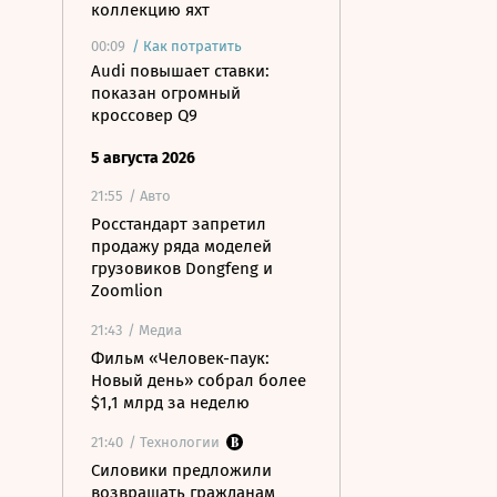
коллекцию яхт
00:09
/
Как потратить
Audi повышает ставки:
показан огромный
кроссовер Q9
5 августа 2026
21:55
/ Авто
Росстандарт запретил
продажу ряда моделей
грузовиков Dongfeng и
Zoomlion
21:43
/ Медиа
Фильм «Человек-паук:
Новый день» собрал более
$1,1 млрд за неделю
21:40
/ Технологии
Силовики предложили
возвращать гражданам