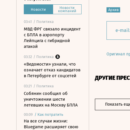
Новости
Новости
Архив
компаний
03:41
/ Политика
МВД ФРГ связало инцидент
e-mail
с БПЛА в аэропорту
Лейпцига с гибридной
атакой
Оригинал п
03:32
/ Политика
«Ведомости» узнали, что
означает отказ кандидатов
в Петербурге от соцсетей
ДРУГИЕ ПРЕ
03:21
/ Политика
Собянин сообщил об
уничтожении шести
Показать ещ
летевших на Москву БПЛА
00:09
/
Как потратить
На все случаи жизни:
Bluegame расширяет свою