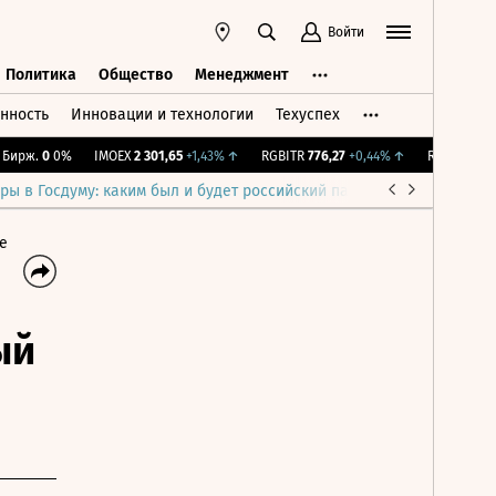
Войти
Политика
Общество
Менеджмент
нность
Инновации и технологии
Техуспех
ть
Политика
Общество
Менеджмент
рж.
0
0%
IMOEX
2 301,65
+1,43%
↑
RGBITR
776,27
+0,44%
↑
RTSI
895,93
+1
ры в Госдуму: каким был и будет российский парламент
Война н
е
ый