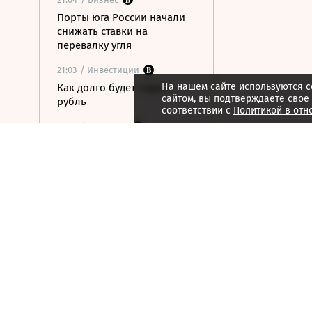
Порты юга России начали
снижать ставки на
перевалку угля
21:03
/ Инвестиции
На нашем сайте используются c
Как долго будет падать
сайтом, вы подтверждаете свое
рубль
соответствии с
Политикой в отн
21:02
/ Политика
Китай ударил по поставкам
дронов в США и наказал их
за претензии по уйгурам
21:02
/ Экономика
Ждет ли Сирию под
властью аш-Шараа
обещанный МВФ
двузначный рост ВВП
21:02
/ Политика
Какое сотрудничество