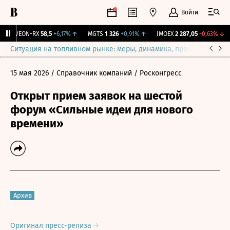
Войти
VEON-RX
58,5
+6,17%
↑
MGTS
1 326
+0,91%
↑
IMOEX
2 287,05
-0,63%
↓
Ситуация на топливном рынке: меры, динамика, прогнозы
Выб
15 мая 2026
/ Справочник компаний
/ Росконгресс
Открыт прием заявок на шестой
форум «Сильные идеи для нового
времени»
Архив
Оригинал пресс-релиза