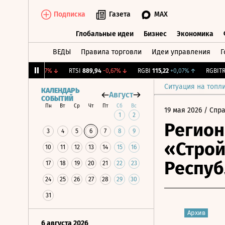
Подписка
Газета
MAX
Глобальные идеи
Бизнес
Экономика
ВЕДЫ
Правила торговли
Идеи управления
Г
Глобальные идеи
Бизнес
Экономик
2 286,26
-0,67%
↓
RTSI
889,94
-0,67%
↓
RGBI
115,22
+0,07%
↑
RGBITR
775
Ситуация на топл
КАЛЕНДАРЬ
Август
СОБЫТИЙ
Пн
Вт
Ср
Чт
Пт
Сб
Вс
19 мая 2026
/ Спр
1
2
Регион
3
4
5
6
7
8
9
«Строй
10
11
12
13
14
15
16
Респуб
17
18
19
20
21
22
23
24
25
26
27
28
29
30
31
Архив
6 августа 2026