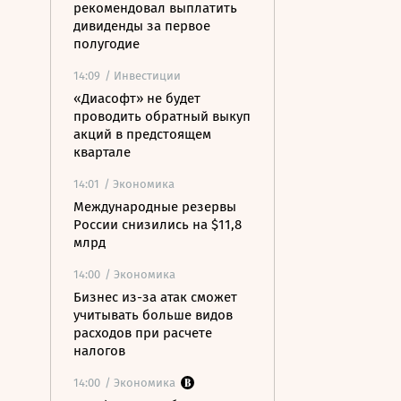
рекомендовал выплатить
дивиденды за первое
полугодие
14:09
/ Инвестиции
«Диасофт» не будет
проводить обратный выкуп
акций в предстоящем
квартале
14:01
/ Экономика
Международные резервы
России снизились на $11,8
млрд
14:00
/ Экономика
Бизнес из-за атак сможет
учитывать больше видов
расходов при расчете
налогов
14:00
/ Экономика