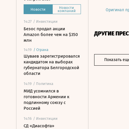
Новости
Новости
Оригинал п
компаний
14:27
/ Инвестиции
Безос продал акции
ДРУГИЕ ПРЕ
Amazon более чем на $350
млн
14:19
/
Страна
Шуваев зарегистрировался
Показать ещ
кандидатом на выборах
губернатора Белгородской
области
14:19
/ Политика
МИД усомнился в
готовности Армении к
подлинному союзу с
Россией
14:16
/ Инвестиции
СД «Диасофта»