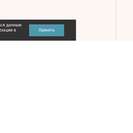
ься данным
Принять
изации в