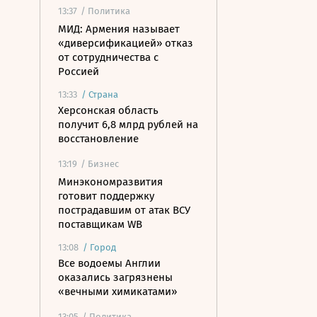
13:37
/ Политика
МИД: Армения называет
«диверсификацией» отказ
от сотрудничества с
Россией
13:33
/
Страна
Херсонская область
получит 6,8 млрд рублей на
восстановление
13:19
/ Бизнес
Минэкономразвития
готовит поддержку
пострадавшим от атак ВСУ
поставщикам WB
13:08
/
Город
Все водоемы Англии
оказались загрязнены
«вечными химикатами»
13:05
/ Политика