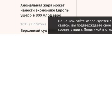
Аномальная жара может
нанести экономике Европы
ущерб в 800 млрд евро
На нашем сайте используются c
12:35
/ Политика
сайтом, вы подтверждаете свое
соответствии с
Политикой в отн
Верховный суд Швеции
отказался пересматривать
дело сухогруза Caffa
12:34
/ Политика
Sky News сообщил о
секретном подземном
заводе по сборке дронов
на Украине
12:26
/ Политика
Госдеп подтвердил
введение залога при
получении визы для ряда
мигрантов
12:09
/ Политика