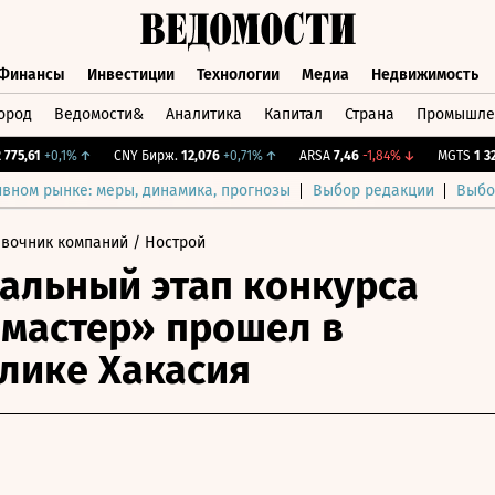
Финансы
Инвестиции
Технологии
Медиа
Недвижимость
ород
Ведомости&
Аналитика
Капитал
Страна
Промышле
а
Финансы
Инвестиции
Технологии
Медиа
Недвижимос
,61
+0,1%
↑
CNY Бирж.
12,076
+0,71%
↑
ARSA
7,46
-1,84%
↓
MGTS
1 326
+
ивном рынке: меры, динамика, прогнозы
Выбор редакции
Выбо
авочник компаний
/ Нострой
альный этап конкурса
мастер» прошел в
лике Хакасия