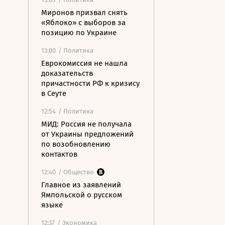
Миронов призвал снять
«Яблоко» с выборов за
позицию по Украине
13:00
/ Политика
Еврокомиссия не нашла
доказательств
причастности РФ к кризису
в Сеуте
12:54
/ Политика
МИД: Россия не получала
от Украины предложений
по возобновлению
контактов
12:40
/ Общество
Главное из заявлений
Ямпольской о русском
языке
12:37
/ Экономика